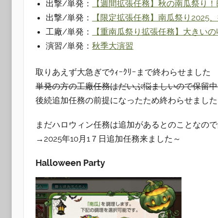
出撃/単発：
【週間拡張任務】秋の南瓜祭り！Bu
出撃/単発：
【限定拡張任務】南瓜祭り2025
工廠/単発：
【重南瓜祭り拡張任務】大きいの
演習/単発：
秋季大演習
取りあえず大急ぎでｳｨｰｸﾘｰまで終わらせました
単発の方の工廠任務はだいぶ悩ましいので保留中
後続追加任務の前提になったため終わらせました
まだハロウィン任務は追加があるとのことなので
→2025年10月1７日追加任務来ました～
Halloween Party