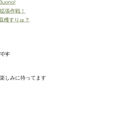
ono!
、拡張作戦！
収穫すりゅ？
です
楽しみに待ってます