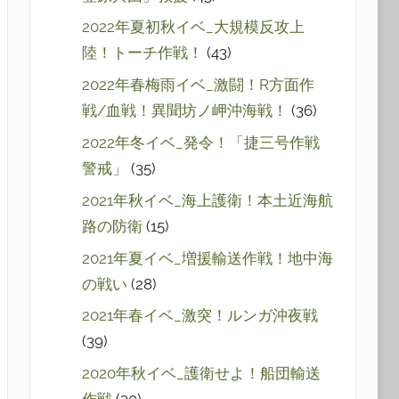
2022年夏初秋イベ_大規模反攻上
陸！トーチ作戦！
(43)
2022年春梅雨イベ_激闘！R方面作
戦/血戦！異聞坊ノ岬沖海戦！
(36)
2022年冬イベ_発令！「捷三号作戦
警戒」
(35)
2021年秋イベ_海上護衛！本土近海航
路の防衛
(15)
2021年夏イベ_増援輸送作戦！地中海
の戦い
(28)
2021年春イベ_激突！ルンガ沖夜戦
(39)
2020年秋イベ_護衛せよ！船団輸送