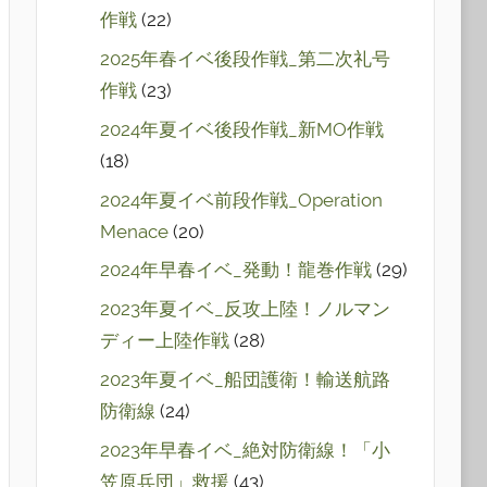
作戦
(22)
2025年春イベ後段作戦_第二次礼号
作戦
(23)
2024年夏イベ後段作戦_新MO作戦
(18)
2024年夏イベ前段作戦_Operation
Menace
(20)
2024年早春イベ_発動！龍巻作戦
(29)
2023年夏イベ_反攻上陸！ノルマン
ディー上陸作戦
(28)
2023年夏イベ_船団護衛！輸送航路
防衛線
(24)
2023年早春イベ_絶対防衛線！「小
笠原兵団」救援
(43)