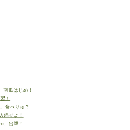
秋、南瓜はじめ！
演習！
南瓜、食べりゅ？
抜錨せよ！
+α、出撃！