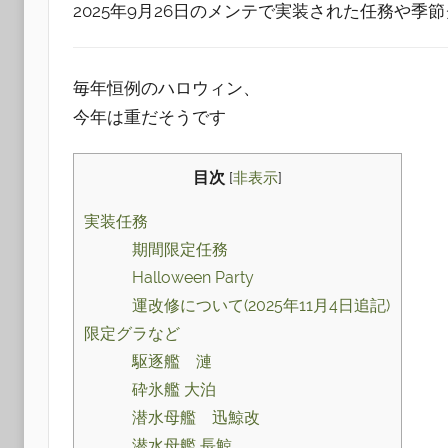
2025年9月26日のメンテで実装された任務や季
毎年恒例のハロウィン、
今年は重だそうです
目次
[
非表示
]
実装任務
期間限定任務
Halloween Party
運改修について(2025年11月4日追記)
限定グラなど
駆逐艦 漣
砕氷艦 大泊
潜水母艦 迅鯨改
潜水母艦 長鯨