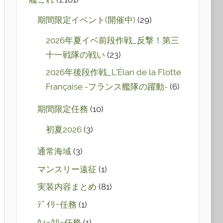
期間限定イベント(開催中)
(29)
2026年夏イベ前段作戦_反撃！第三
十一戦隊の戦い
(23)
2026年後段作戦_L'Élan de la Flotte
Française -フランス艦隊の躍動-
(6)
期間限定任務
(10)
初夏2026
(3)
通常海域
(3)
マンスリー遠征
(1)
実装内容まとめ
(81)
ﾃﾞｲﾘｰ任務
(1)
ｳｨｰｸﾘｰ任務
(1)