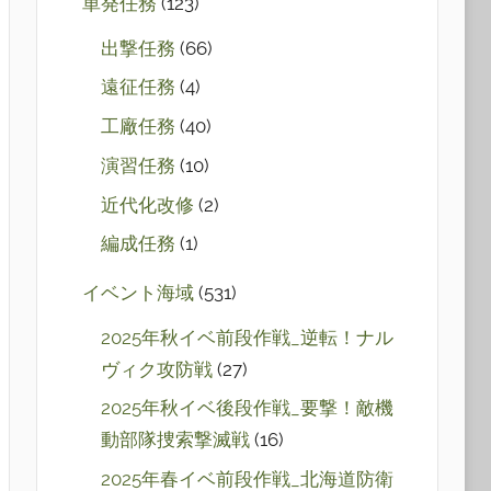
単発任務
(123)
出撃任務
(66)
遠征任務
(4)
工廠任務
(40)
演習任務
(10)
近代化改修
(2)
編成任務
(1)
イベント海域
(531)
2025年秋イベ前段作戦_逆転！ナル
ヴィク攻防戦
(27)
2025年秋イベ後段作戦_要撃！敵機
動部隊捜索撃滅戦
(16)
2025年春イベ前段作戦_北海道防衛