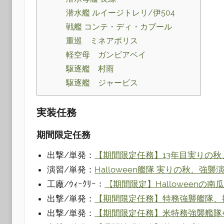
潜水艦 ルイージトレリ/伊504
戦艦 コンテ・ディ・カブール
重巡 ミネアポリス
軽空母 ガンビアベイ
駆逐艦 村雨
駆逐艦 ジャービス
実装任務
期間限定任務
出撃/単発：
【期間限定任務】13年目実りの
演習/単発：
Halloween艦隊 実りの秋、強襲
工廠/ｳｨｰｸﾘｰ：
【期間限定】Halloweenの
出撃/単発：
【期間限定任務】特務強襲艦隊、
出撃/単発：
【期間限定任務】米特務強襲艦隊