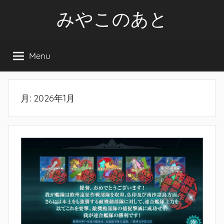
Skip
みやこのあと
to
content
Menu
月:
2026年1月