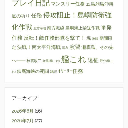
プレイ日記
マンスリー任務
五島列島沖海
侵攻阻止！島嶼防衛強
任務
底の祈り
化作戦
単発
南方戦線 島嶼海上輸送作戦
北方海域
任務
反転！敵任務部隊を撃て！
堀
期間限
攻略
演習
決戦！南太平洋海戦
瀬底島、その先
定
浴衣
艦これ
遠征
へ――
秋雲改二
舞風(艦これ)
野分(艦こ
ｲﾔｰﾘｰ任務
鉄底海峡の死闘
雑記
れ)
アーカイブ
2026年8月
(16)
2026年7月
(27)