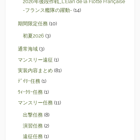
2026年後段作戦_L'Élan de la Flotte Française
-フランス艦隊の躍動-
(14)
期間限定任務
(10)
初夏2026
(3)
通常海域
(3)
マンスリー遠征
(1)
実装内容まとめ
(81)
ﾃﾞｲﾘｰ任務
(1)
ｳｨｰｸﾘｰ任務
(1)
マンスリー任務
(11)
出撃任務
(8)
演習任務
(2)
遠征任務
(1)