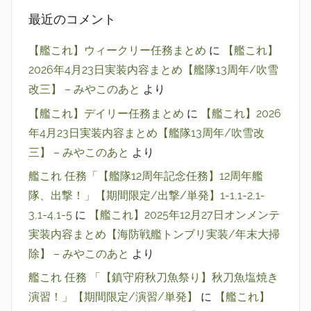
最近のコメント
【艦これ】ウィークリー任務まとめ
に
【艦これ】
2026年4月23日実装内容まとめ【艦隊13周年/吹雪
改三】 – みやこのあと
より
【艦これ】デイリー任務まとめ
に
【艦これ】2026
年4月23日実装内容まとめ【艦隊13周年/吹雪改
三】 – みやこのあと
より
艦これ 任務「【艦隊12周年記念任務】12周年艦
隊、出撃！」【期間限定/出撃/単発】1-1,1-2,1-
3,1-4,1-5
に
【艦これ】2025年12月27日オンメンテ
実装内容まとめ【海防戦艦トンブリ実装/年末大掃
除】 – みやこのあと
より
艦これ 任務 「【鎮守府秋刀魚祭り】秋刀魚塩焼き
演習！」【期間限定/演習/単発】
に
【艦これ】