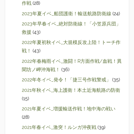
作戦
(28)
2023年夏イベ_船団護衛！輸送航路防衛線
(24)
2023年早春イベ_絶対防衛線！「小笠原兵団」
救援
(43)
2022年夏初秋イベ_大規模反攻上陸！トーチ作
戦！
(43)
2022年春梅雨イベ_激闘！R方面作戦/血戦！異
聞坊ノ岬沖海戦！
(36)
2022年冬イベ_発令！「捷三号作戦警戒」
(35)
2021年秋イベ_海上護衛！本土近海航路の防衛
(15)
2021年夏イベ_増援輸送作戦！地中海の戦い
(28)
2021年春イベ_激突！ルンガ沖夜戦
(39)