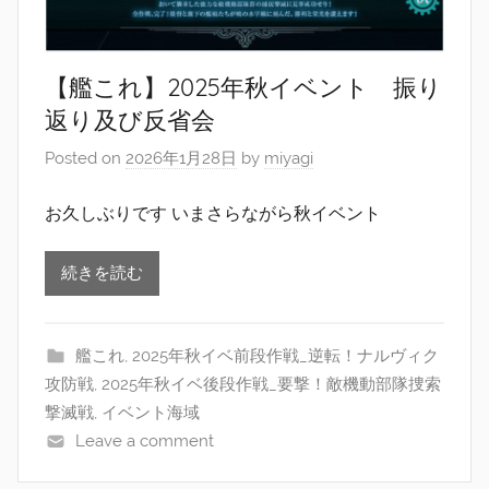
【艦これ】2025年秋イベント 振り
返り及び反省会
Posted on
2026年1月28日
by
miyagi
お久しぶりです いまさらながら秋イベント
続きを読む
艦これ
,
2025年秋イベ前段作戦_逆転！ナルヴィク
攻防戦
,
2025年秋イベ後段作戦_要撃！敵機動部隊捜索
撃滅戦
,
イベント海域
Leave a comment