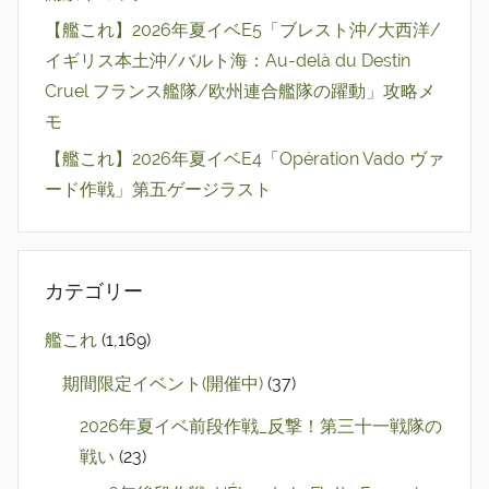
【艦これ】2026年夏イベE5「ブレスト沖/大西洋/
イギリス本土沖/バルト海：Au-delà du Destin
Cruel フランス艦隊/欧州連合艦隊の躍動」攻略メ
モ
【艦これ】2026年夏イベE4「Opération Vado ヴァ
ード作戦」第五ゲージラスト
カテゴリー
艦これ
(1,169)
期間限定イベント(開催中)
(37)
2026年夏イベ前段作戦_反撃！第三十一戦隊の
戦い
(23)