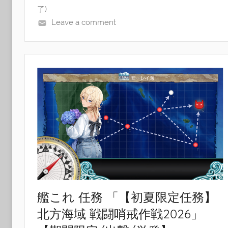
了)
Leave a comment
艦これ 任務 「【初夏限定任務】
北方海域 戦闘哨戒作戦2026」