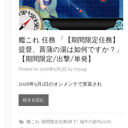
艦これ 任務 「【期間限定任務】
提督、菖蒲の湯は如何ですか？」
【期間限定/出撃/単発】
Posted on
2026年5月5日
by
miyagi
2026年5月1日のオンメンテで実装され
続きを読む
艦これ
,
期間限定任務(終了)
,
端午の節句2026