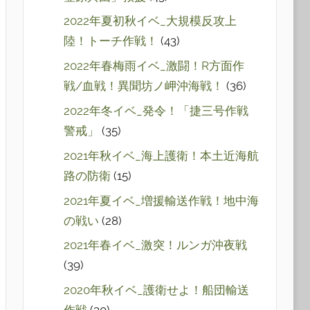
2022年夏初秋イベ_大規模反攻上
陸！トーチ作戦！
(43)
2022年春梅雨イベ_激闘！R方面作
戦/血戦！異聞坊ノ岬沖海戦！
(36)
2022年冬イベ_発令！「捷三号作戦
警戒」
(35)
2021年秋イベ_海上護衛！本土近海航
路の防衛
(15)
2021年夏イベ_増援輸送作戦！地中海
の戦い
(28)
2021年春イベ_激突！ルンガ沖夜戦
(39)
2020年秋イベ_護衛せよ！船団輸送