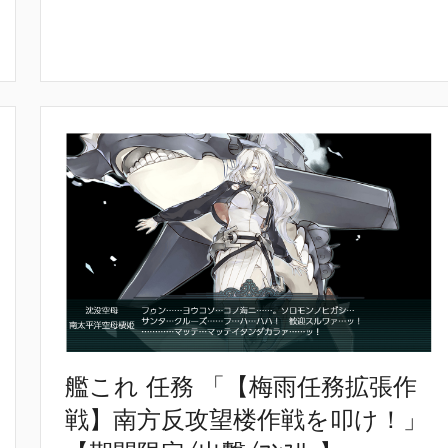
艦これ 任務 「【梅雨任務拡張作
戦】南方反攻望楼作戦を叩け！」