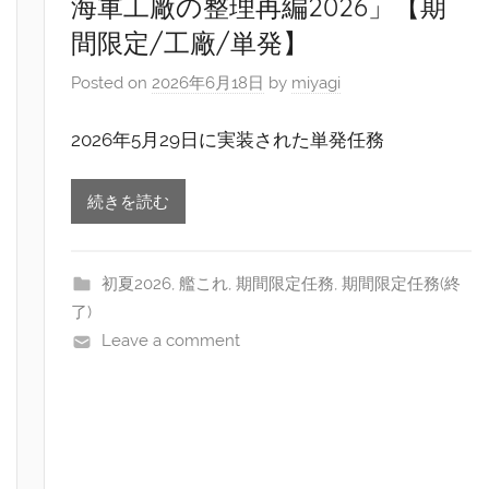
海軍工廠の整理再編2026」【期
間限定/工廠/単発】
Posted on
2026年6月18日
by
miyagi
2026年5月29日に実装された単発任務
続きを読む
初夏2026
,
艦これ
,
期間限定任務
,
期間限定任務(終
了)
Leave a comment