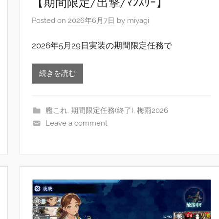
【期間限定/出撃/ﾏﾝｽﾘｰ】
Posted on
2026年6月7日
by
miyagi
2026年5月29日実装の期間限定任務で
続きを読む
艦これ
,
期間限定任務(終了)
,
梅雨2026
Leave a comment