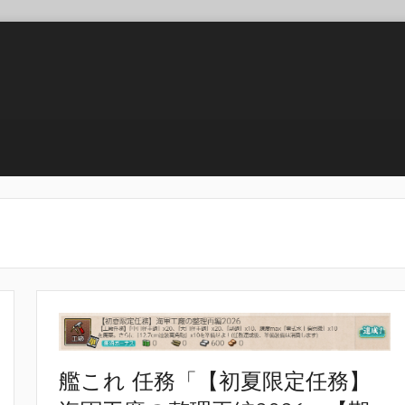
艦これ 任務「【初夏限定任務】