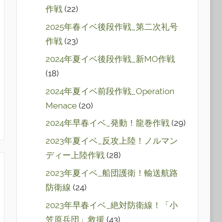
作戦
(22)
2025年春イベ後段作戦_第二次礼号
作戦
(23)
2024年夏イベ後段作戦_新MO作戦
(18)
2024年夏イベ前段作戦_Operation
Menace
(20)
2024年早春イベ_発動！龍巻作戦
(29)
2023年夏イベ_反攻上陸！ノルマン
ディー上陸作戦
(28)
2023年夏イベ_船団護衛！輸送航路
防衛線
(24)
2023年早春イベ_絶対防衛線！「小
笠原兵団」救援
(43)