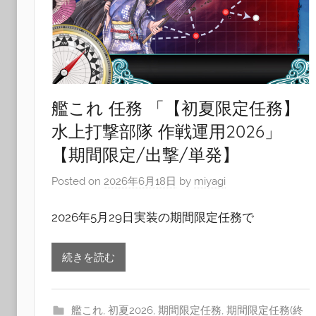
艦これ 任務 「【初夏限定任務】
水上打撃部隊 作戦運用2026」
【期間限定/出撃/単発】
Posted on
2026年6月18日
by
miyagi
2026年5月29日実装の期間限定任務で
続きを読む
艦これ
,
初夏2026
,
期間限定任務
,
期間限定任務(終