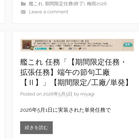
艦これ
,
期間限定任務(終了)
,
梅雨2026
Leave a comment
艦これ 任務「【期間限定任務・
拡張任務】端午の節句工廠
【Ⅱ】」【期間限定/工廠/単発】
Posted on
2026年5月5日
by
miyagi
2026年5月1日に実装された単発任務で
続きを読む