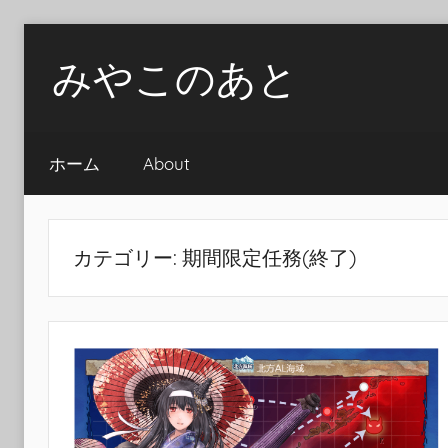
Skip
みやこのあと
to
content
ホーム
About
カテゴリー:
期間限定任務(終了)