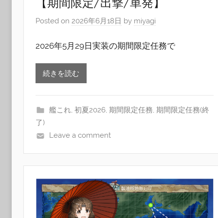
【期間限定/出撃/単発】
Posted on
2026年6月18日
by
miyagi
2026年5月29日実装の期間限定任務で
続きを読む
艦これ
,
初夏2026
,
期間限定任務
,
期間限定任務(終
了)
Leave a comment