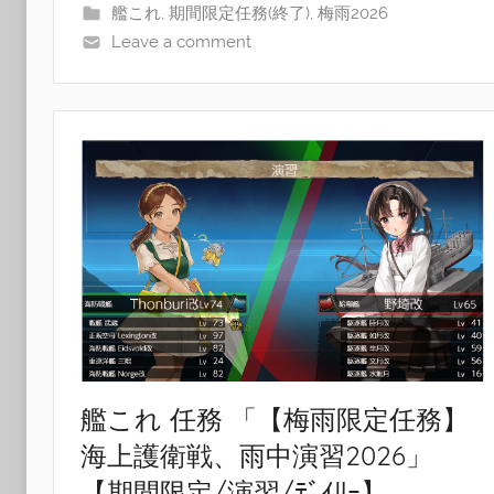
艦これ
,
期間限定任務(終了)
,
梅雨2026
Leave a comment
艦これ 任務 「【梅雨限定任務】
海上護衛戦、雨中演習2026」
【期間限定/演習/ﾃﾞｲﾘｰ】