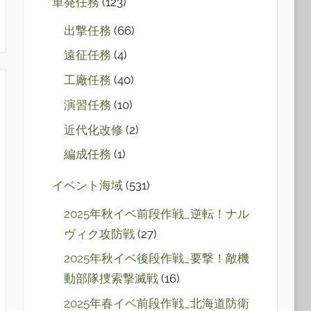
単発任務
(123)
出撃任務
(66)
遠征任務
(4)
工廠任務
(40)
演習任務
(10)
近代化改修
(2)
編成任務
(1)
イベント海域
(531)
2025年秋イベ前段作戦_逆転！ナル
ヴィク攻防戦
(27)
2025年秋イベ後段作戦_要撃！敵機
動部隊捜索撃滅戦
(16)
2025年春イベ前段作戦_北海道防衛