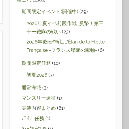
期間限定イベント(開催中)
(29)
2026年夏イベ前段作戦_反撃！第三
十一戦隊の戦い
(23)
2026年後段作戦_L'Élan de la Flotte
Française -フランス艦隊の躍動-
(6)
期間限定任務
(10)
初夏2026
(3)
通常海域
(3)
マンスリー遠征
(1)
実装内容まとめ
(81)
ﾃﾞｲﾘｰ任務
(1)
ｳｨｰｸﾘｰ任務
(1)