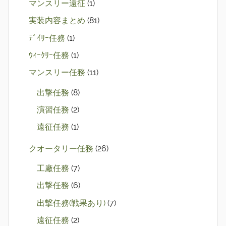
マンスリー遠征
(1)
実装内容まとめ
(81)
ﾃﾞｲﾘｰ任務
(1)
ｳｨｰｸﾘｰ任務
(1)
マンスリー任務
(11)
出撃任務
(8)
演習任務
(2)
遠征任務
(1)
クオータリー任務
(26)
工廠任務
(7)
出撃任務
(6)
出撃任務(戦果あり)
(7)
遠征任務
(2)