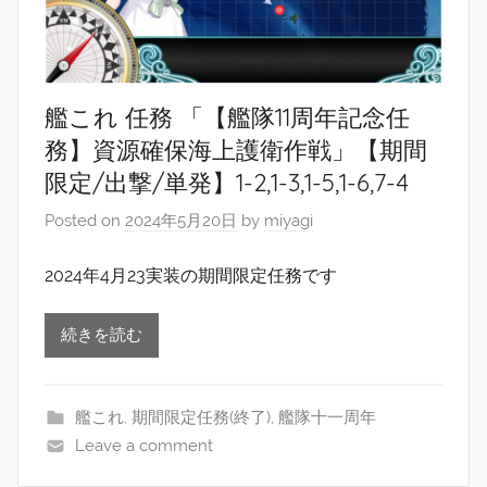
艦これ 任務 「【艦隊11周年記念任
務】資源確保海上護衛作戦」【期間
限定/出撃/単発】1-2,1-3,1-5,1-6,7-4
Posted on
2024年5月20日
by
miyagi
2024年4月23実装の期間限定任務です
続きを読む
艦これ
,
期間限定任務(終了)
,
艦隊十一周年
Leave a comment