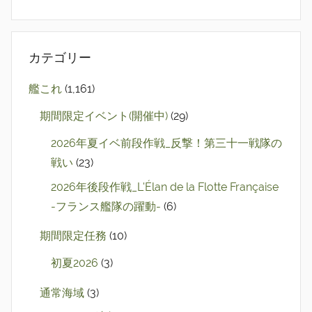
カテゴリー
艦これ
(1,161)
期間限定イベント(開催中)
(29)
2026年夏イベ前段作戦_反撃！第三十一戦隊の
戦い
(23)
2026年後段作戦_L'Élan de la Flotte Française
-フランス艦隊の躍動-
(6)
期間限定任務
(10)
初夏2026
(3)
通常海域
(3)