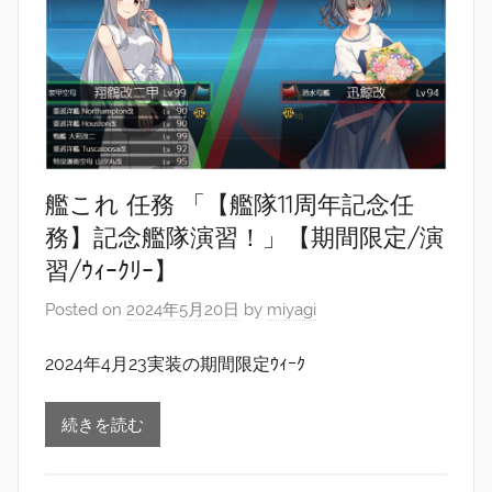
艦これ 任務 「【艦隊11周年記念任
務】記念艦隊演習！」【期間限定/演
習/ｳｨｰｸﾘｰ】
Posted on
2024年5月20日
by
miyagi
2024年4月23実装の期間限定ｳｨｰｸ
続きを読む