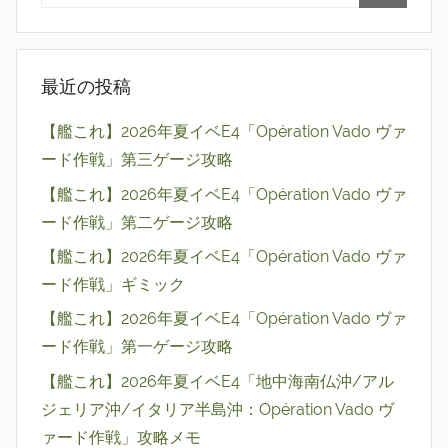
最近の投稿
【艦これ】2026年夏イベE4「Opération Vado ヴァ
ード作戦」第三ゲージ攻略
【艦これ】2026年夏イベE4「Opération Vado ヴァ
ード作戦」第二ゲージ攻略
【艦これ】2026年夏イベE4「Opération Vado ヴァ
ード作戦」ギミック
【艦これ】2026年夏イベE4「Opération Vado ヴァ
ード作戦」第一ゲージ攻略
【艦これ】2026年夏イベE4「地中海南仏沖/アル
ジェリア沖/イタリア半島沖：Opération Vado ヴ
ァード作戦」攻略メモ