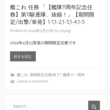
艦これ 任務 「【艦隊11周年記念任
務】第11駆逐隊、抜錨！」【期間限
定/出撃/単発】1-1,1-2,1-3,1-4,1-5
Posted on
2024年5月20日
by
miyagi
2024年4月23実装の期間限定任務です
続きを読む
艦これ
,
期間限定任務(終了)
,
艦隊十一周年
Leave a comment