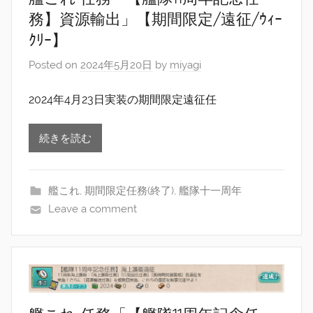
務】資源輸出」【期間限定/遠征/ｳｨｰ
ｸﾘｰ】
Posted on
2024年5月20日
by
miyagi
2024年4月23日実装の期間限定遠征任
続きを読む
艦これ
,
期間限定任務(終了)
,
艦隊十一周年
Leave a comment