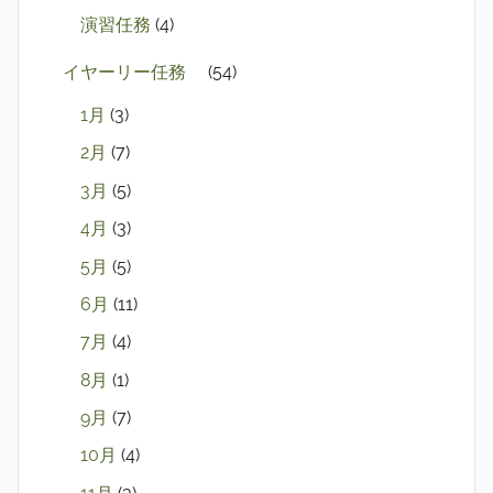
演習任務
(4)
イヤーリー任務
(54)
1月
(3)
2月
(7)
3月
(5)
4月
(3)
5月
(5)
6月
(11)
7月
(4)
8月
(1)
9月
(7)
10月
(4)