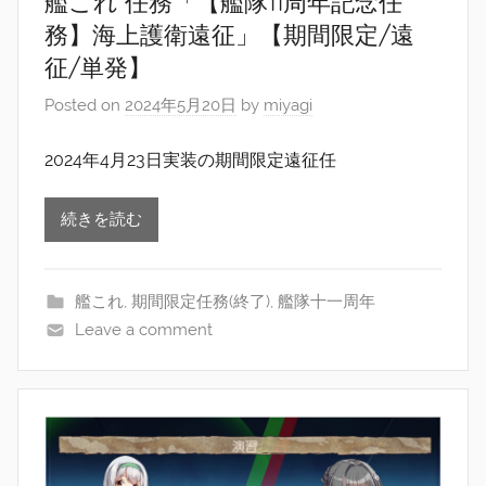
艦これ 任務「【艦隊11周年記念任
務】海上護衛遠征」【期間限定/遠
征/単発】
Posted on
2024年5月20日
by
miyagi
2024年4月23日実装の期間限定遠征任
続きを読む
艦これ
,
期間限定任務(終了)
,
艦隊十一周年
Leave a comment