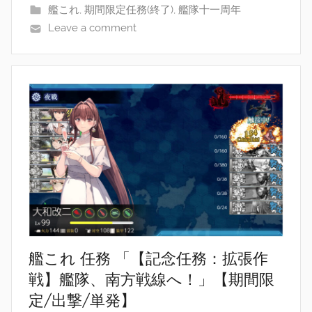
艦これ
,
期間限定任務(終了)
,
艦隊十一周年
Leave a comment
艦これ 任務 「【記念任務：拡張作
戦】艦隊、南方戦線へ！」【期間限
定/出撃/単発】