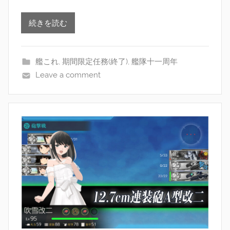
続きを読む
艦これ
,
期間限定任務(終了)
,
艦隊十一周年
Leave a comment