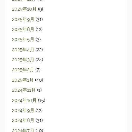
2025年10月
(9)
2025年9月
(31)
2025年8月
(12)
2025年5月
(3)
2025年4月
(22)
2025年3月
(24)
2025年2月
(7)
2025年1月
(40)
2024年11月
(1)
2024年10月
(15)
2024年9月
(12)
2024年8月
(31)
2024年7月
(10)