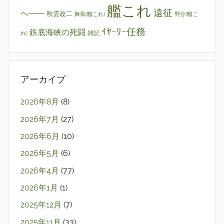
艦これ
遠征
へ――
秋雲改二
舞風(艦これ)
野分(艦こ
ｲﾔｰﾘｰ任務
鉄底海峡の死闘
雑記
れ)
アーカイブ
2026年8月
(8)
2026年7月
(27)
2026年6月
(10)
2026年5月
(6)
2026年4月
(77)
2026年1月
(1)
2025年12月
(7)
2025年11月
(33)