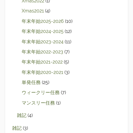
Xmas2022
(1)
Xmas2021
(4)
年末年始2025-2026
(10)
年末年始2024-2025
(12)
年末年始2023-2024
(11)
年末年始2022-2023
(7)
年末年始2021-2022
(5)
年末年始2020-2021
(3)
単発任務
(25)
ウィークリー任務
(7)
マンスリー任務
(1)
雑記
(4)
雑記
(3)