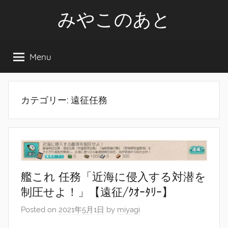
Skip
みやこのあと
to
content
Menu
カテゴリー:
遠征任務
艦これ 任務「近海に侵入する対潜を
制圧せよ！」【遠征/ｸｵｰﾀﾘｰ】
Posted on
2021年5月1日
by
miyagi