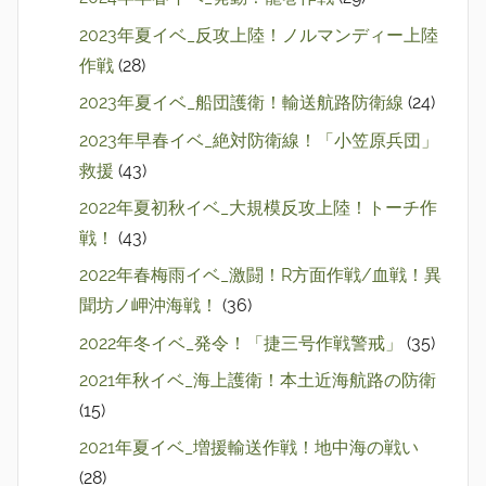
2023年夏イベ_反攻上陸！ノルマンディー上陸
作戦
(28)
2023年夏イベ_船団護衛！輸送航路防衛線
(24)
2023年早春イベ_絶対防衛線！「小笠原兵団」
救援
(43)
2022年夏初秋イベ_大規模反攻上陸！トーチ作
戦！
(43)
2022年春梅雨イベ_激闘！R方面作戦/血戦！異
聞坊ノ岬沖海戦！
(36)
2022年冬イベ_発令！「捷三号作戦警戒」
(35)
2021年秋イベ_海上護衛！本土近海航路の防衛
(15)
2021年夏イベ_増援輸送作戦！地中海の戦い
(28)