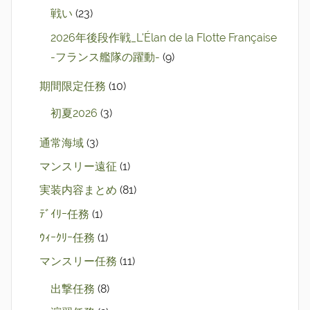
戦い
(23)
2026年後段作戦_L'Élan de la Flotte Française
-フランス艦隊の躍動-
(9)
期間限定任務
(10)
初夏2026
(3)
通常海域
(3)
マンスリー遠征
(1)
実装内容まとめ
(81)
ﾃﾞｲﾘｰ任務
(1)
ｳｨｰｸﾘｰ任務
(1)
マンスリー任務
(11)
出撃任務
(8)