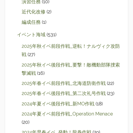
演習任務
(10)
近代化改修
(2)
編成任務
(1)
イベント海域
(531)
2025年秋イベ前段作戦_逆転！ナルヴィク攻防
戦
(27)
2025年秋イベ後段作戦_要撃！敵機動部隊捜索
撃滅戦
(16)
2025年春イベ前段作戦_北海道防衛作戦
(22)
2025年春イベ後段作戦_第二次礼号作戦
(23)
2024年夏イベ後段作戦_新MO作戦
(18)
2024年夏イベ前段作戦_Operation Menace
(20)
2024年早春イベ_発動！龍巻作戦
(29)