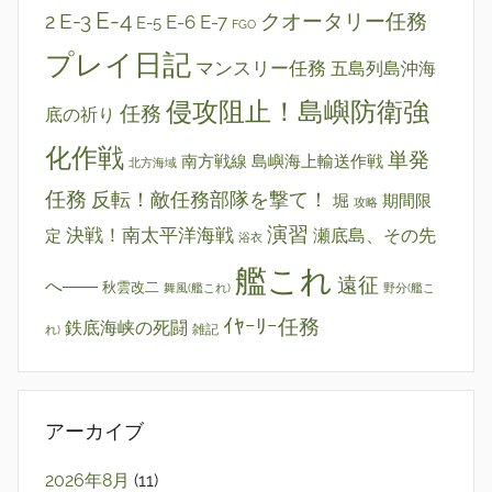
E-4
E-3
クオータリー任務
2
E-6
E-7
E-5
FGO
プレイ日記
マンスリー任務
五島列島沖海
侵攻阻止！島嶼防衛強
任務
底の祈り
化作戦
単発
南方戦線 島嶼海上輸送作戦
北方海域
任務
反転！敵任務部隊を撃て！
堀
期間限
攻略
演習
決戦！南太平洋海戦
瀬底島、その先
定
浴衣
艦これ
遠征
へ――
秋雲改二
舞風(艦これ)
野分(艦こ
ｲﾔｰﾘｰ任務
鉄底海峡の死闘
雑記
れ)
アーカイブ
2026年8月
(11)