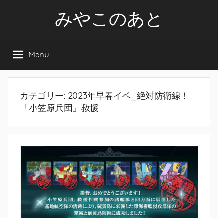
Skip
みやこのあと
to
content
Menu
カテゴリー:
2023年早春イベ_絶対防衛線！
「小笠原兵団」救援