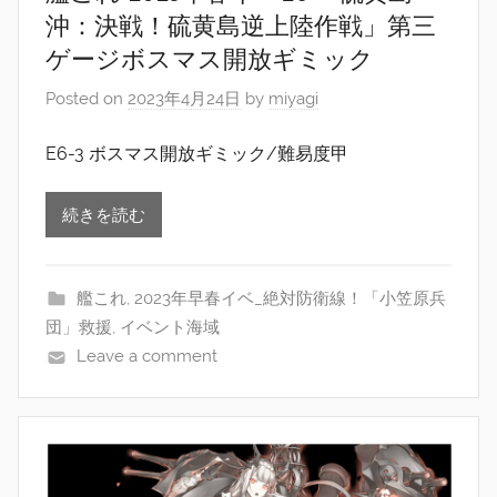
沖：決戦！硫黄島逆上陸作戦」第三
ゲージボスマス開放ギミック
Posted on
2023年4月24日
by
miyagi
E6-3 ボスマス開放ギミック/難易度甲
続きを読む
艦これ
,
2023年早春イベ_絶対防衛線！「小笠原兵
団」救援
,
イベント海域
Leave a comment