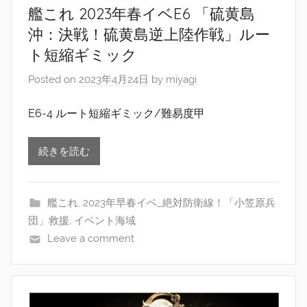
艦これ 2023年春イベE6 「硫黄島
沖：決戦！硫黄島逆上陸作戦」ルー
ト短縮ギミック
Posted on
2023年4月24日
by
miyagi
E6-4 ルート短縮ギミック/難易度甲
続きを読む
艦これ
,
2023年早春イベ_絶対防衛線！「小笠原兵
団」救援
,
イベント海域
Leave a comment