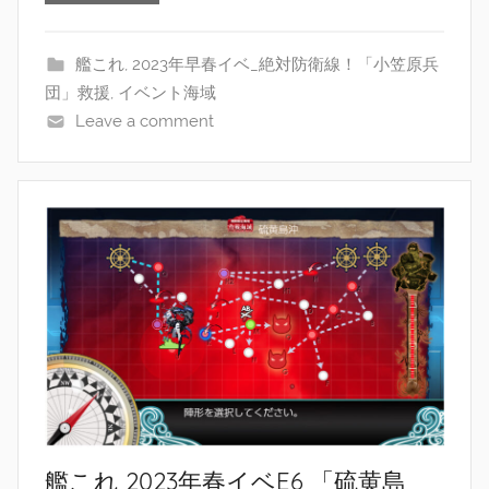
艦これ
,
2023年早春イベ_絶対防衛線！「小笠原兵
団」救援
,
イベント海域
Leave a comment
艦これ 2023年春イベE6 「硫黄島