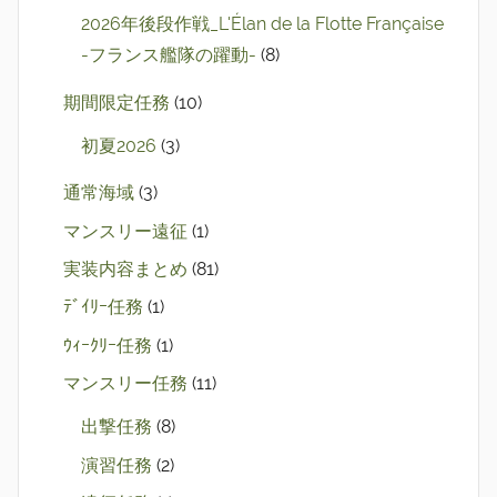
2026年後段作戦_L'Élan de la Flotte Française
-フランス艦隊の躍動-
(8)
期間限定任務
(10)
初夏2026
(3)
通常海域
(3)
マンスリー遠征
(1)
実装内容まとめ
(81)
ﾃﾞｲﾘｰ任務
(1)
ｳｨｰｸﾘｰ任務
(1)
マンスリー任務
(11)
出撃任務
(8)
演習任務
(2)