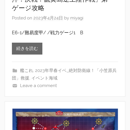
ゲージ攻略
Posted on
2023年4月24日
by
miyagi
E6-1/難易度甲/ /戦力ゲージ1 B
続きを読む
艦これ
,
2023年早春イベ_絶対防衛線！「小笠原兵
団」救援
,
イベント海域
Leave a comment