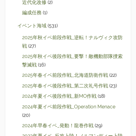
近代化改修
(2)
編成任務
(1)
イベント海域
(531)
2025年秋イベ前段作戦_逆転！ナルヴィク攻防
戦
(27)
2025年秋イベ後段作戦_要撃！敵機動部隊捜索
撃滅戦
(16)
2025年春イベ前段作戦_北海道防衛作戦
(22)
2025年春イベ後段作戦_第二次礼号作戦
(23)
2024年夏イベ後段作戦_新MO作戦
(18)
2024年夏イベ前段作戦_Operation Menace
(20)
2024年早春イベ_発動！龍巻作戦
(29)
2023年夏イベ_反攻上陸！ノルマンディー上陸