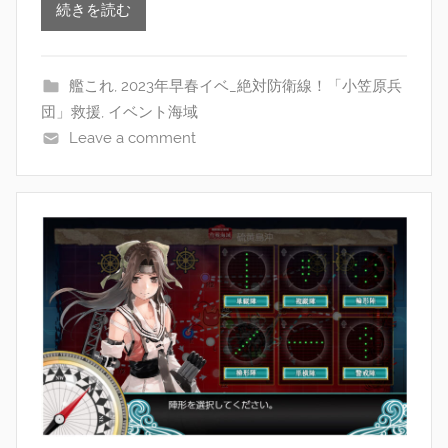
続きを読む
艦これ
,
2023年早春イベ_絶対防衛線！「小笠原兵
団」救援
,
イベント海域
Leave a comment