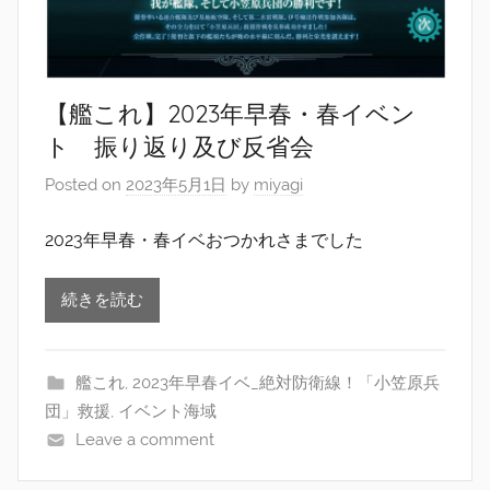
【艦これ】2023年早春・春イベン
ト 振り返り及び反省会
Posted on
2023年5月1日
by
miyagi
2023年早春・春イベおつかれさまでした
続きを読む
艦これ
,
2023年早春イベ_絶対防衛線！「小笠原兵
団」救援
,
イベント海域
Leave a comment