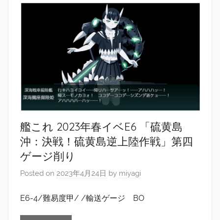
艦これ 2023年春イベE6 「硫黄島
沖：決戦！硫黄島逆上陸作戦」第四
ゲージ削り
Posted on
2023年4月24日
by
miyagi
E6-4/難易度甲/ /輸送ゲージ BO