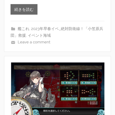
続きを読む
艦これ
,
2023年早春イベ_絶対防衛線！「小笠原兵
団」救援
,
イベント海域
Leave a comment