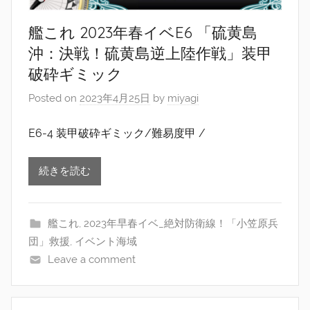
艦これ 2023年春イベE6 「硫黄島
沖：決戦！硫黄島逆上陸作戦」装甲
破砕ギミック
Posted on
2023年4月25日
by
miyagi
E6-4 装甲破砕ギミック/難易度甲 /
続きを読む
艦これ
,
2023年早春イベ_絶対防衛線！「小笠原兵
団」救援
,
イベント海域
Leave a comment