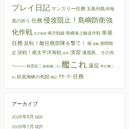
プレイ日記
マンスリー任務
五島列島沖海
侵攻阻止！島嶼防衛強
任務
底の祈り
化作戦
単発
南方戦線 島嶼海上輸送作戦
北方海域
任務
反転！敵任務部隊を撃て！
堀
期間限
攻略
演習
決戦！南太平洋海戦
瀬底島、その先
定
浴衣
艦これ
遠征
へ――
秋雲改二
舞風(艦これ)
野分(艦こ
ｲﾔｰﾘｰ任務
鉄底海峡の死闘
雑記
れ)
アーカイブ
2026年8月
(10)
2026年7月
(27)