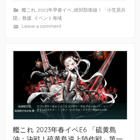
艦これ
,
2023年早春イベ_絶対防衛線！「小笠原兵
団」救援
,
イベント海域
Leave a comment
艦これ 2023年春イベE6 「硫黄島
沖：決戦！硫黄島逆上陸作戦」第一