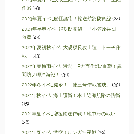
作戦
(28)
2023年夏イベ_船団護衛！輸送航路防衛線
(24)
2023年早春イベ_絶対防衛線！「小笠原兵団」
救援
(43)
2022年夏初秋イベ_大規模反攻上陸！トーチ作
戦！
(43)
2022年春梅雨イベ_激闘！R方面作戦/血戦！異
聞坊ノ岬沖海戦！
(36)
2022年冬イベ_発令！「捷三号作戦警戒」
(35)
2021年秋イベ_海上護衛！本土近海航路の防衛
(15)
2021年夏イベ_増援輸送作戦！地中海の戦い
(28)
2021年春イベ_激突！ルンガ沖夜戦
(39)