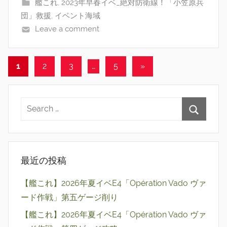
艦これ
,
2023年早春イベ_絶対防衛線！「小笠原兵
団」救援
,
イベント海域
Leave a comment
投
Next
1
2
3
…
5
»
Posts
稿
の
ペ
ー
ジ
最近の投稿
送
【艦これ】2026年夏イベE4「Opération Vado ヴァ
り
ード作戦」第五ゲージ削り
【艦これ】2026年夏イベE4「Opération Vado ヴァ