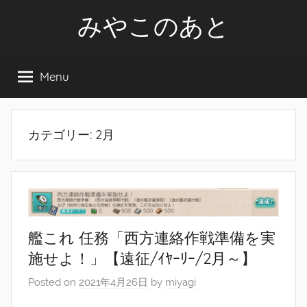
Skip
みやこのあと
to
content
Menu
カテゴリー:
2月
艦これ 任務「西方連絡作戦準備を実
施せよ！」【遠征/ｲﾔｰﾘｰ/2月～】
Posted on
2021年4月26日
by
miyagi