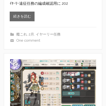
ｲﾔｰﾘｰ遠征任務の編成確認用に 202
続きを読む
艦これ
,
2月
,
イヤーリー任務
One comment