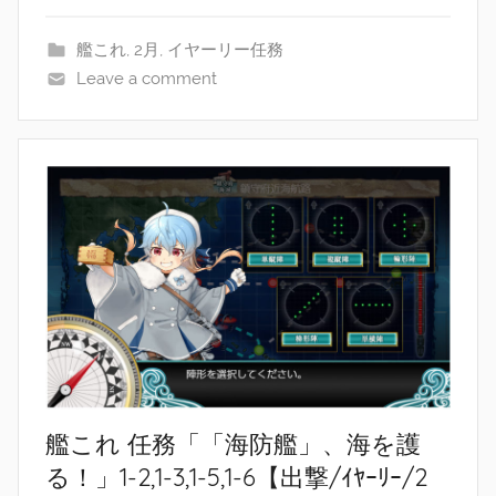
艦これ
,
2月
,
イヤーリー任務
Leave a comment
艦これ 任務「「海防艦」、海を護
る！」1-2,1-3,1-5,1-6【出撃/ｲﾔｰﾘｰ/2