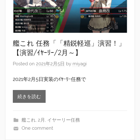
艦これ 任務「「精鋭軽巡」演習！」
【演習/ｲﾔｰﾘｰ/2月～】
Posted on
2021年2月5日
by
miyagi
2021年2月5日実装のｲﾔｰﾘｰ任務で
続きを読む
艦これ
,
2月
,
イヤーリー任務
One comment