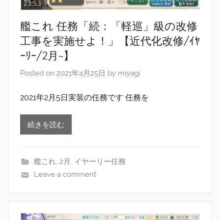
艦これ 任務「続：「軽巡」級の改修
工事を実施せよ！」【近代化改修/ｲﾔ
ｰﾘｰ/2月~】
Posted on
2021年4月25日
by
miyagi
2021年2月5日実装の任務です 任務を
続きを読む
艦これ
,
2月
,
イヤーリー任務
Leave a comment