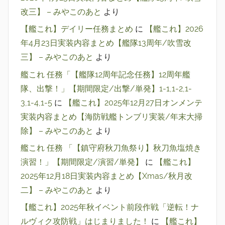
改三】 – みやこのあと
より
【艦これ】デイリー任務まとめ
に
【艦これ】2026
年4月23日実装内容まとめ【艦隊13周年/吹雪改
三】 – みやこのあと
より
艦これ 任務「【艦隊12周年記念任務】12周年艦
隊、出撃！」【期間限定/出撃/単発】1-1,1-2,1-
3,1-4,1-5
に
【艦これ】2025年12月27日オンメンテ
実装内容まとめ【海防戦艦トンブリ実装/年末大掃
除】 – みやこのあと
より
艦これ 任務 「【鎮守府秋刀魚祭り】秋刀魚塩焼き
演習！」【期間限定/演習/単発】
に
【艦これ】
2025年12月18日実装内容まとめ【Xmas/秋月改
二】 – みやこのあと
より
【艦これ】2025年秋イベント前段作戦「逆転！ナ
ルヴィク攻防戦」はじまりました！
に
【艦これ】