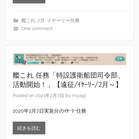
艦これ
,
2月
,
イヤーリー任務
One comment
艦これ 任務「特設護衛船団司令部、
活動開始！」【遠征/ｲﾔｰﾘｰ/2月～】
Posted on
2021年2月7日
by
miyagi
2020年2月7日実装分のｲﾔｰﾘｰ任務
続きを読む