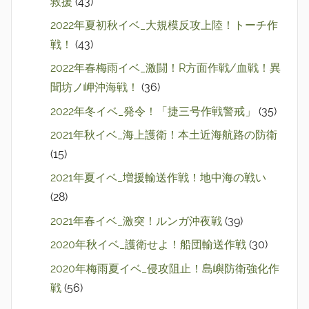
救援
(43)
2022年夏初秋イベ_大規模反攻上陸！トーチ作
戦！
(43)
2022年春梅雨イベ_激闘！R方面作戦/血戦！異
聞坊ノ岬沖海戦！
(36)
2022年冬イベ_発令！「捷三号作戦警戒」
(35)
2021年秋イベ_海上護衛！本土近海航路の防衛
(15)
2021年夏イベ_増援輸送作戦！地中海の戦い
(28)
2021年春イベ_激突！ルンガ沖夜戦
(39)
2020年秋イベ_護衛せよ！船団輸送作戦
(30)
2020年梅雨夏イベ_侵攻阻止！島嶼防衛強化作
戦
(56)