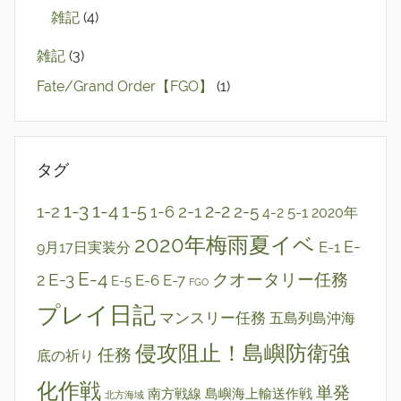
雑記
(4)
雑記
(3)
Fate/Grand Order【FGO】
(1)
タグ
1-3
1-4
2-2
1-2
1-5
2-1
2-5
1-6
5-1
4-2
2020年
2020年梅雨夏イベ
E-1
E-
9月17日実装分
E-4
E-3
クオータリー任務
2
E-6
E-7
E-5
FGO
プレイ日記
マンスリー任務
五島列島沖海
侵攻阻止！島嶼防衛強
任務
底の祈り
化作戦
単発
南方戦線 島嶼海上輸送作戦
北方海域