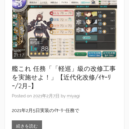
艦これ 任務「「軽巡」級の改修工事
を実施せよ！」【近代化改修/ｲﾔｰﾘ
ｰ/2月~】
Posted on
2021年2月7日
by
miyagi
2021年2月5日実装のｲﾔｰﾘｰ任務で
続きを読む