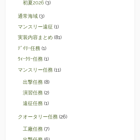
初夏2026
(3)
通常海域
(3)
マンスリー遠征
(1)
実装内容まとめ
(81)
ﾃﾞｲﾘｰ任務
(1)
ｳｨｰｸﾘｰ任務
(1)
マンスリー任務
(11)
出撃任務
(8)
演習任務
(2)
遠征任務
(1)
クオータリー任務
(26)
工廠任務
(7)
出撃任務
(6)