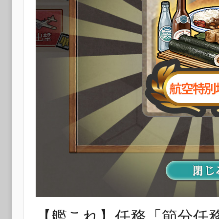
【艦これ】任務「節分任