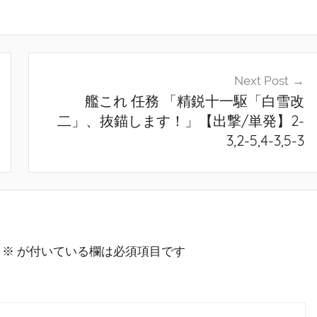
Next Post
艦これ 任務 「精鋭十一駆「白雪改
二」、抜錨します！」【出撃/単発】2-
3,2-5,4-3,5-3
※
が付いている欄は必須項目です