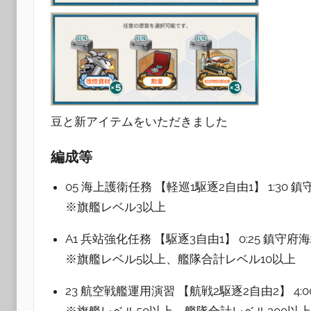
豆と新アイテムをいただきました
編成等
05 海上護衛任務 【軽巡1駆逐2自由1】 1:30 
※旗艦レベル3以上
A1 兵站強化任務 【駆逐3自由1】 0:25 鎮守府
※旗艦レベル5以上、艦隊合計レベル10以上
23 航空戦艦運用演習 【航戦2駆逐2自由2】 4:
※旗艦レベル50以上、艦隊合計レベル200以