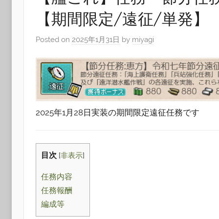
【期間限定/遠征/単発】
Posted on
2025年1月31日
by
miyagi
2025年1月28日実装の期間限定遠征任務です
目次
[
非表示
]
任務内容
任務報酬
編成等