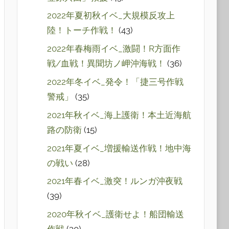
2022年夏初秋イベ_大規模反攻上
陸！トーチ作戦！
(43)
2022年春梅雨イベ_激闘！R方面作
戦/血戦！異聞坊ノ岬沖海戦！
(36)
2022年冬イベ_発令！「捷三号作戦
警戒」
(35)
2021年秋イベ_海上護衛！本土近海航
路の防衛
(15)
2021年夏イベ_増援輸送作戦！地中海
の戦い
(28)
2021年春イベ_激突！ルンガ沖夜戦
(39)
2020年秋イベ_護衛せよ！船団輸送