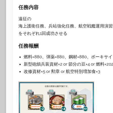
任務内容
遠征の
海上護衛任務、兵站強化任務、航空戦艦運用演習
をそれぞれ1回成功させる
任務報酬
燃料×880、弾薬×880、鋼材×880、ボーキサイ
新型砲熕兵装資材×2 or 節分の豆×4 or 燃料×202
改修資材×5 or 勲章 or 航空特別増加食×3