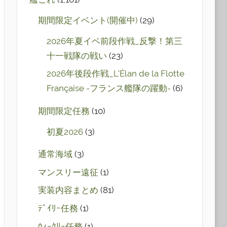
期間限定イベント(開催中)
(29)
2026年夏イベ前段作戦_反撃！第三
十一戦隊の戦い
(23)
2026年後段作戦_L'Élan de la Flotte
Française -フランス艦隊の躍動-
(6)
期間限定任務
(10)
初夏2026
(3)
通常海域
(3)
マンスリー遠征
(1)
実装内容まとめ
(81)
ﾃﾞｲﾘｰ任務
(1)
ｳｨｰｸﾘｰ任務
(1)