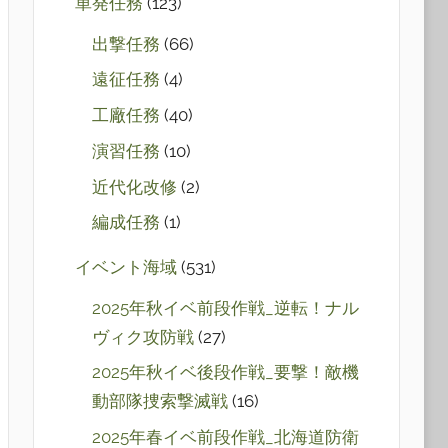
単発任務
(123)
出撃任務
(66)
遠征任務
(4)
工廠任務
(40)
演習任務
(10)
近代化改修
(2)
編成任務
(1)
イベント海域
(531)
2025年秋イベ前段作戦_逆転！ナル
ヴィク攻防戦
(27)
2025年秋イベ後段作戦_要撃！敵機
動部隊捜索撃滅戦
(16)
2025年春イベ前段作戦_北海道防衛