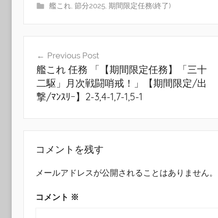
艦これ
,
節分2025
,
期間限定任務(終了)
投
Previous Post
稿
艦これ 任務 「【期間限定任務】「三十
ナ
二駆」月次戦闘哨戒！」【期間限定/出
ビ
撃/ﾏﾝｽﾘｰ】2-3,4-1,7-1,5-1
ゲ
ー
シ
コメントを残す
ョ
メールアドレスが公開されることはありません。
ン
コメント
※