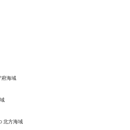
鎮守府海域
海域
00 北方海域
上