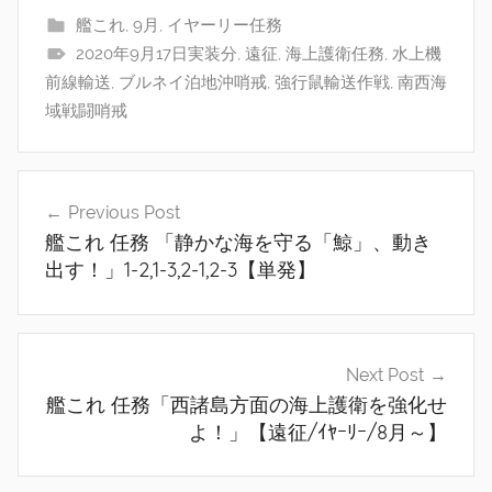
艦これ
,
9月
,
イヤーリー任務
2020年9月17日実装分
,
遠征
,
海上護衛任務
,
水上機
前線輸送
,
ブルネイ泊地沖哨戒
,
強行鼠輸送作戦
,
南西海
域戦闘哨戒
投
Previous Post
稿
艦これ 任務 「静かな海を守る「鯨」、動き
ナ
出す！」1-2,1-3,2-1,2-3【単発】
ビ
ゲ
Next Post
ー
艦これ 任務「西諸島方面の海上護衛を強化せ
シ
よ！」【遠征/ｲﾔｰﾘｰ/8月～】
ョ