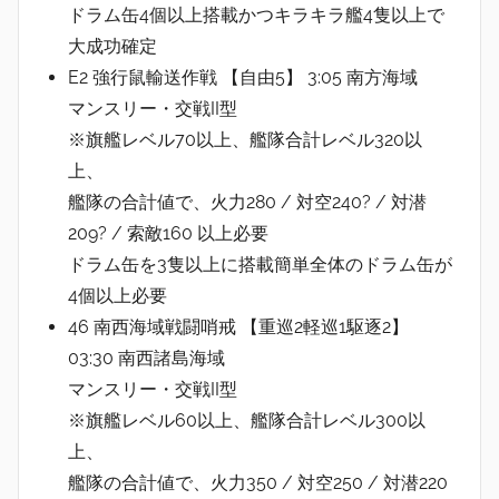
ドラム缶4個以上搭載かつキラキラ艦4隻以上で
大成功確定
E2 強行鼠輸送作戦 【自由5】 3:05 南方海域
マンスリー・交戦II型
※旗艦レベル70以上、艦隊合計レベル320以
上、
艦隊の合計値で、火力280 / 対空240? / 対潜
209? / 索敵160 以上必要
ドラム缶を3隻以上に搭載簡単全体のドラム缶が
4個以上必要
46 南西海域戦闘哨戒 【重巡2軽巡1駆逐2】
03:30 南西諸島海域
マンスリー・交戦II型
※旗艦レベル60以上、艦隊合計レベル300以
上、
艦隊の合計値で、火力350 / 対空250 / 対潜220