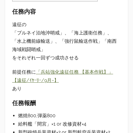
任務内容
遠征の
「ブルネイ泊地沖哨戒」、「海上護衛任務」、
「水上機前線輸送」、「強行鼠輸送作戦」「南西
海域戦闘哨戒」
をそれぞれ一回ずつ成功させる
前提任務に
「兵站強化遠征任務 【基本作戦】」
【遠征/ｲﾔｰﾘｰ/9月~】
あり
任務報酬
燃焼800,弾薬800
給料艦「間宮」×1 or 改修資材×4
新型砲熕兵装資材×2 or 新型航空兵装資材×2