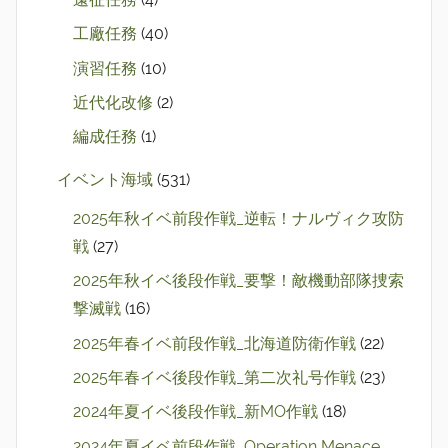
工廠任務
(40)
演習任務
(10)
近代化改修
(2)
編成任務
(1)
イベント海域
(531)
2025年秋イベ前段作戦_逆転！ナルヴィク攻防
戦
(27)
2025年秋イベ後段作戦_要撃！敵機動部隊捜索
撃滅戦
(16)
2025年春イベ前段作戦_北海道防衛作戦
(22)
2025年春イベ後段作戦_第二次礼号作戦
(23)
2024年夏イベ後段作戦_新MO作戦
(18)
2024年夏イベ前段作戦_Operation Menace