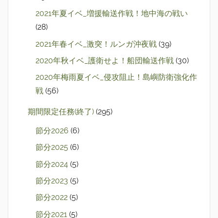
2021年夏イベ_増援輸送作戦！地中海の戦い
(28)
2021年春イベ_激突！ルンガ沖夜戦
(39)
2020年秋イベ_護衛せよ！船団輸送作戦
(30)
2020年梅雨夏イベ_侵攻阻止！島嶼防衛強化作
戦
(56)
期間限定任務(終了)
(295)
節分2026
(6)
節分2025
(6)
節分2024
(5)
節分2023
(5)
節分2022
(5)
節分2021
(5)