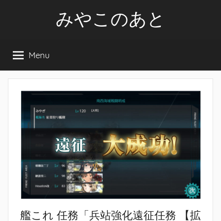
Skip
みやこのあと
to
content
Menu
艦これ 任務「兵站強化遠征任務 【拡