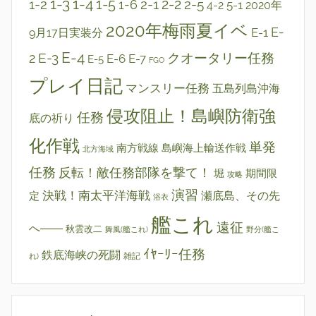
1-3
1-4
2-2
1-2
1-5
2-1
2-5
1-6
5-1
4-2
2020年
2020年梅雨夏イベ
E-1
E-
9月17日実装分
E-4
E-3
クオータリー任務
2
E-6
E-7
E-5
FGO
プレイ日記
マンスリー任務
五島列島沖海
侵攻阻止！島嶼防衛強
任務
底の祈り
化作戦
単発
南方戦線 島嶼海上輸送作戦
北方海域
任務
反転！敵任務部隊を撃て！
堀
期間限
攻略
演習
決戦！南太平洋海戦
瀬底島、その先
定
浴衣
艦これ
遠征
へ――
秋雲改二
舞風(艦これ)
野分(艦こ
ｲﾔｰﾘｰ任務
鉄底海峡の死闘
雑記
れ)