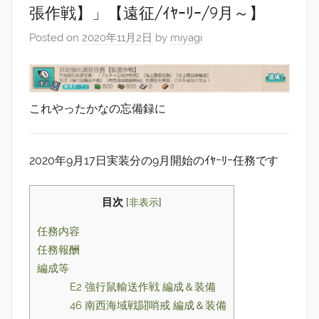
張作戦】」【遠征/ｲﾔｰﾘｰ/9月～】
Posted on
2020年11月2日
by
miyagi
これやったかなの忘備録に
2020年9月17日実装分の9月開始のｲﾔｰﾘｰ任務です
目次
[
非表示
]
任務内容
任務報酬
編成等
E2 強行鼠輸送作戦 編成＆装備
46 南西海域戦闘哨戒 編成＆装備