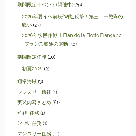
期間限定イベント(開催中)
(29)
2026年夏イベ前段作戦_反撃！第三十一戦隊の
戦い
(23)
2026年後段作戦_L'Élan de la Flotte Française
-フランス艦隊の躍動-
(6)
期間限定任務
(10)
初夏2026
(3)
通常海域
(3)
マンスリー遠征
(1)
実装内容まとめ
(81)
ﾃﾞｲﾘｰ任務
(1)
ｳｨｰｸﾘｰ任務
(1)
マンスリー任務
(11)