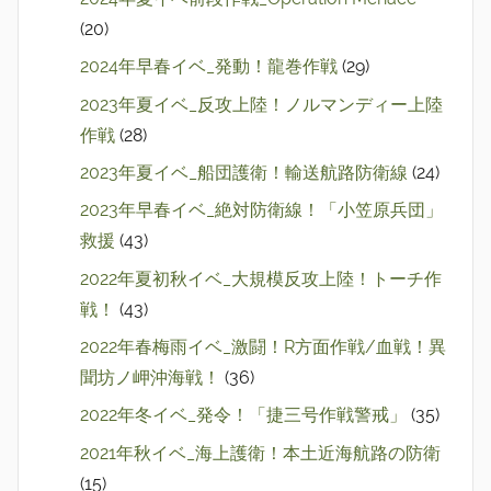
(20)
2024年早春イベ_発動！龍巻作戦
(29)
2023年夏イベ_反攻上陸！ノルマンディー上陸
作戦
(28)
2023年夏イベ_船団護衛！輸送航路防衛線
(24)
2023年早春イベ_絶対防衛線！「小笠原兵団」
救援
(43)
2022年夏初秋イベ_大規模反攻上陸！トーチ作
戦！
(43)
2022年春梅雨イベ_激闘！R方面作戦/血戦！異
聞坊ノ岬沖海戦！
(36)
2022年冬イベ_発令！「捷三号作戦警戒」
(35)
2021年秋イベ_海上護衛！本土近海航路の防衛
(15)