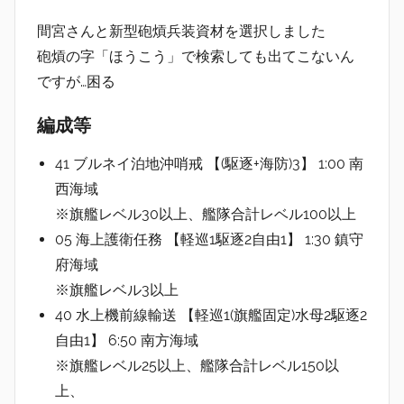
間宮さんと新型砲熕兵装資材を選択しました
砲熕の字「ほうこう」で検索しても出てこないん
ですが…困る
編成等
41 ブルネイ泊地沖哨戒 【(駆逐+海防)3】 1:00 南
西海域
※旗艦レベル30以上、艦隊合計レベル100以上
05 海上護衛任務 【軽巡1駆逐2自由1】 1:30 鎮守
府海域
※旗艦レベル3以上
40 水上機前線輸送 【軽巡1(旗艦固定)水母2駆逐2
自由1】 6:50 南方海域
※旗艦レベル25以上、艦隊合計レベル150以
上、