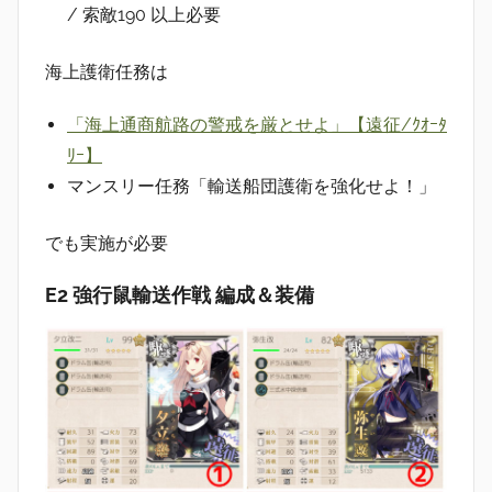
/ 索敵190 以上必要
海上護衛任務は
「海上通商航路の警戒を厳とせよ」【遠征/ｸｵｰﾀ
ﾘｰ】
マンスリー任務「輸送船団護衛を強化せよ！」
でも実施が必要
E2 強行鼠輸送作戦 編成＆装備