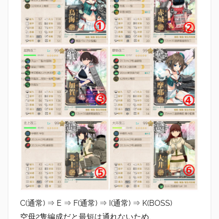
C(通常) ⇒ E ⇒ F(通常) ⇒ I(通常) ⇒ K(BOSS)
空母2隻編成だと最短は通れないため、