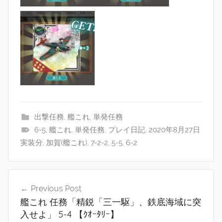
出撃任務
,
艦これ
,
単発任務
6-5
,
艦これ
,
単発任務
,
プレイ日記
,
2020年8月27日
実装分
,
加賀(艦これ)
,
7-2-2
,
5-5
,
6-2
投
Previous Post
稿
艦これ 任務「精鋭「三一駆」、鉄底海域に突
ナ
入せよ」 5-4 【ｸｵｰﾀﾘｰ】