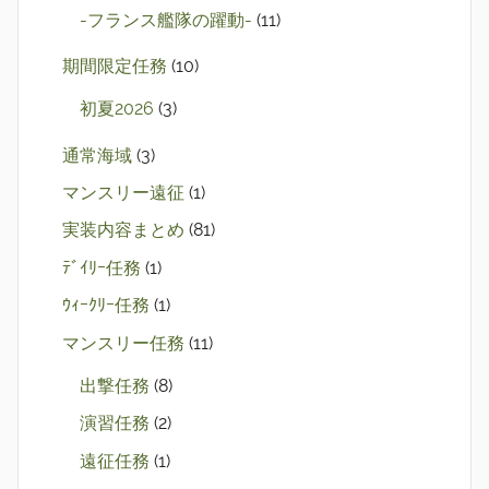
-フランス艦隊の躍動-
(11)
期間限定任務
(10)
初夏2026
(3)
通常海域
(3)
マンスリー遠征
(1)
実装内容まとめ
(81)
ﾃﾞｲﾘｰ任務
(1)
ｳｨｰｸﾘｰ任務
(1)
マンスリー任務
(11)
出撃任務
(8)
演習任務
(2)
遠征任務
(1)