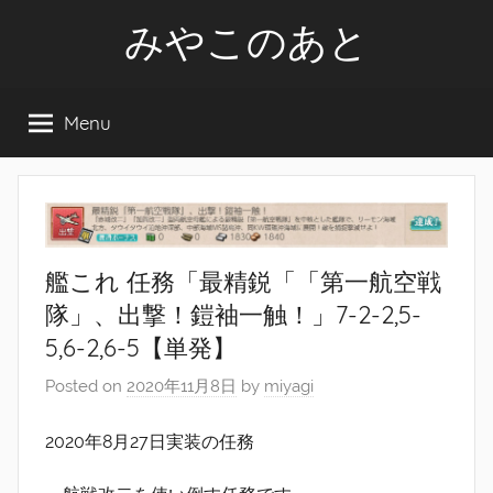
Skip
みやこのあと
to
content
Menu
艦これ 任務「最精鋭「「第一航空戦
隊」、出撃！鎧袖一触！」7-2-2,5-
5,6-2,6-5【単発】
Posted on
2020年11月8日
by
miyagi
2020年8月27日実装の任務