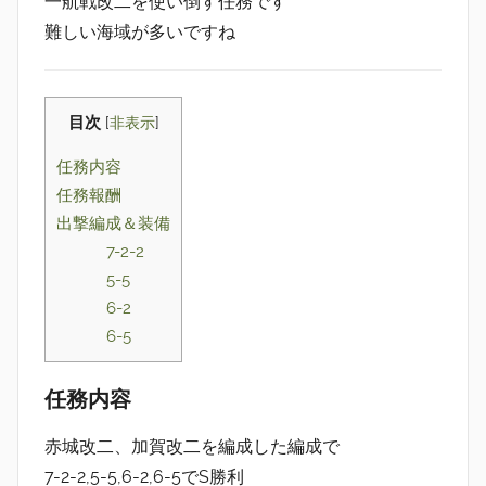
一航戦改二を使い倒す任務です
難しい海域が多いですね
目次
[
非表示
]
任務内容
任務報酬
出撃編成＆装備
7-2-2
5-5
6-2
6-5
任務内容
赤城改二、加賀改二を編成した編成で
7-2-2,5-5,6-2,6-5でS勝利