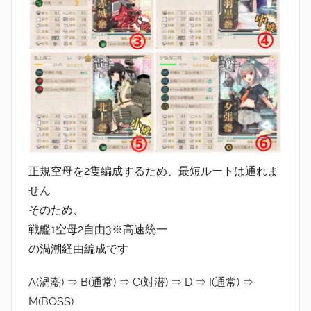
正規空母を2隻編成するため、最短ルートは通れま
せん
そのため、
戦艦1空母2自由3※高速統一
の渦潮経由編成です
A(渦潮) ⇒ B(通常) ⇒ C(対潜) ⇒ D ⇒ I(通常) ⇒
M(BOSS)