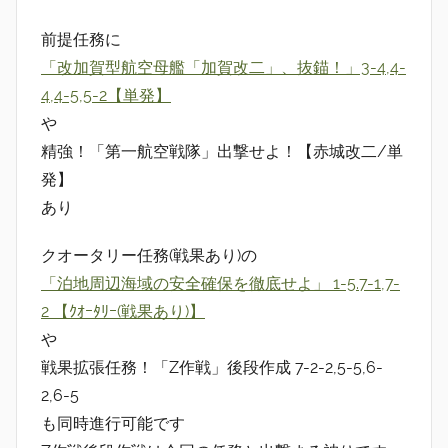
前提任務に
「改加賀型航空母艦「加賀改二」、抜錨！」3-4,4-
4,4-5,5-2【単発】
や
精強！「第一航空戦隊」出撃せよ！【赤城改二/単
発】
あり
クオータリー任務(戦果あり)の
「泊地周辺海域の安全確保を徹底せよ」 1-5.7-1,7-
2 【ｸｵｰﾀﾘｰ(戦果あり)】
や
戦果拡張任務！「Z作戦」後段作成 7-2-2,5-5,6-
2,6-5
も同時進行可能です