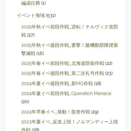
編成任務
(1)
イベント海域
(531)
2025年秋イベ前段作戦_逆転！ナルヴィク攻防
戦
(27)
2025年秋イベ後段作戦_要撃！敵機動部隊捜索
撃滅戦
(16)
2025年春イベ前段作戦_北海道防衛作戦
(22)
2025年春イベ後段作戦_第二次礼号作戦
(23)
2024年夏イベ後段作戦_新MO作戦
(18)
2024年夏イベ前段作戦_Operation Menace
(20)
2024年早春イベ_発動！龍巻作戦
(29)
2023年夏イベ_反攻上陸！ノルマンディー上陸
作戦
(28)