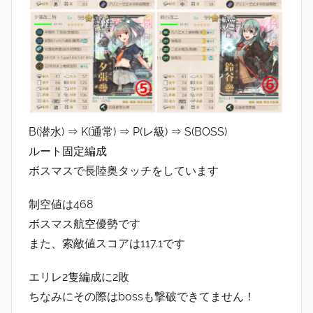
B(潜水) ⇒ K(通常) ⇒ P(レ級) ⇒ S(BOSS)
ルート固定編成
ボスマスで長陸奥タッチをしています
制空値は468
ボスマス航空優勢です
また、索敵値スコアは117.1です
エリレ2隻編成に2敗
ちなみにその際はbossも撃破できてません！