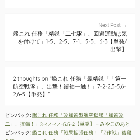
ビ
ゲ
Next Post
ー
艦これ 任務「精鋭「二七駆」、回避運動は気
シ
を付けて」1-5、2-5、7-1、5-5、6-3【単発/
出撃】
ョ
ン
2 thoughts on “
艦これ 任務「最精鋭「「第一
航空戦隊」、出撃！鎧袖一触！」7-2-2,5-5,6-
2,6-5【単発】
”
ピンバック:
艦これ 任務「改加賀型航空母艦「加賀改
二」、抜錨！」3-4,4-4,4-5,5-2【単発】 – みやこのあと
ピンバック:
艦これ 任務「戦果拡張任務！「Z作戦」後段