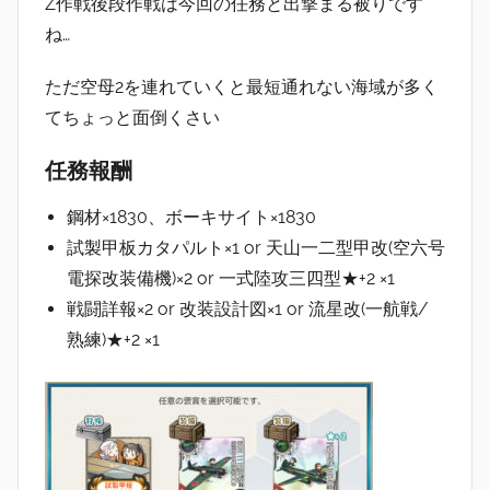
Z作戦後段作戦は今回の任務と出撃まる被りです
ね…
ただ空母2を連れていくと最短通れない海域が多く
てちょっと面倒くさい
任務報酬
鋼材×1830、ボーキサイト×1830
試製甲板カタパルト×1 or 天山一二型甲改(空六号
電探改装備機)×2 or 一式陸攻三四型★+2 ×1
戦闘詳報×2 or 改装設計図×1 or 流星改(一航戦/
熟練)★+2 ×1