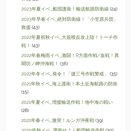
2023年夏イベ_船団護衛！輸送航路防衛線
(24)
2023年早春イベ_絶対防衛線！「小笠原兵団」
救援
(43)
2022年夏初秋イベ_大規模反攻上陸！トーチ作
戦！
(43)
2022年春梅雨イベ_激闘！R方面作戦/血戦！異
聞坊ノ岬沖海戦！
(36)
2022年冬イベ_発令！「捷三号作戦警戒」
(35)
2021年秋イベ_海上護衛！本土近海航路の防衛
(15)
2021年夏イベ_増援輸送作戦！地中海の戦い
(28)
2021年春イベ_激突！ルンガ沖夜戦
(39)
2020年秋イベ_護衛せよ！船団輸送作戦
(30)