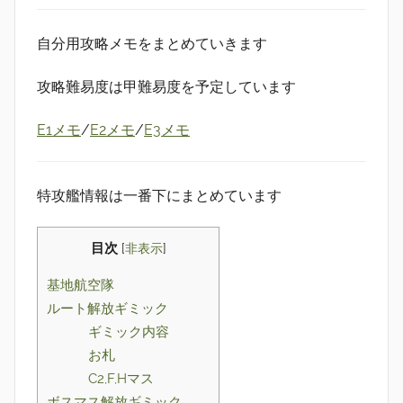
自分用攻略メモをまとめていきます
攻略難易度は甲難易度を予定しています
E1メモ
/
E2メモ
/
E3メモ
特攻艦情報は一番下にまとめています
目次
[
非表示
]
基地航空隊
ルート解放ギミック
ギミック内容
お札
C2,F,Hマス
ボスマス解放ギミック