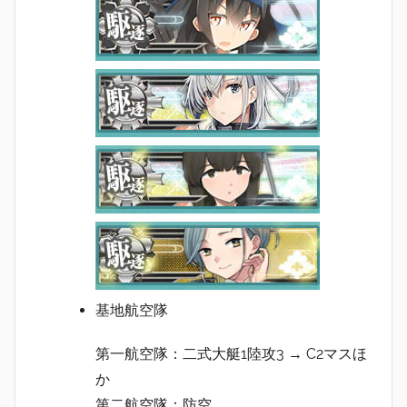
基地航空隊
第一航空隊：二式大艇1陸攻3 → C2マスほ
か
第二航空隊：防空