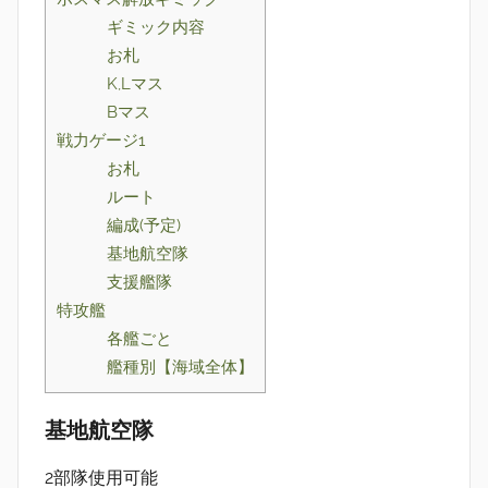
ギミック内容
お札
K,Lマス
Bマス
戦力ゲージ1
お札
ルート
編成(予定)
基地航空隊
支援艦隊
特攻艦
各艦ごと
艦種別【海域全体】
基地航空隊
2部隊使用可能