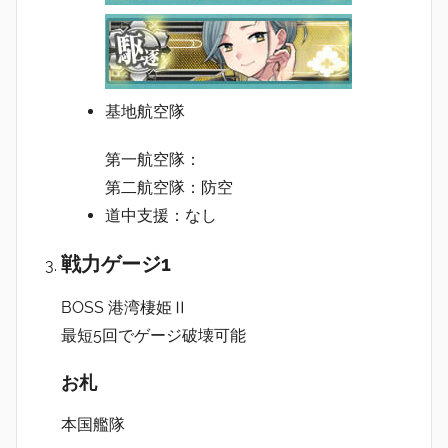
基地航空隊
第一航空隊：
第二航空隊：防空
道中支援：なし
戦力ゲージ1
BOSS 港湾棲姫Ⅱ
最短5回でゲージ破壊可能
お札
本国艦隊