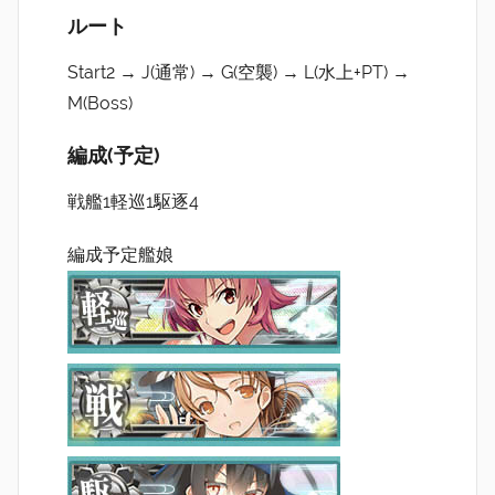
ルート
Start2 → J(通常) → G(空襲) → L(水上+PT) →
M(Boss)
編成(予定)
戦艦1軽巡1駆逐4
編成予定艦娘