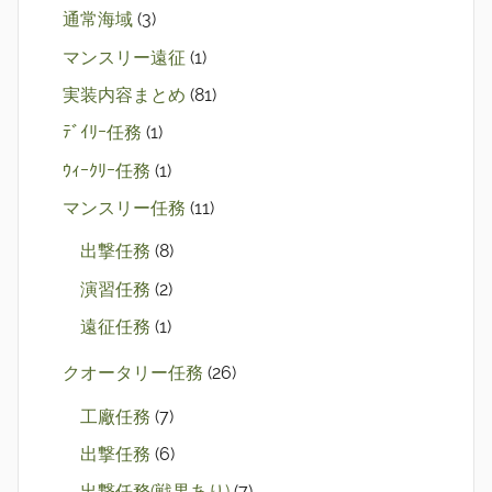
通常海域
(3)
マンスリー遠征
(1)
実装内容まとめ
(81)
ﾃﾞｲﾘｰ任務
(1)
ｳｨｰｸﾘｰ任務
(1)
マンスリー任務
(11)
出撃任務
(8)
演習任務
(2)
遠征任務
(1)
クオータリー任務
(26)
工廠任務
(7)
出撃任務
(6)
出撃任務(戦果あり)
(7)