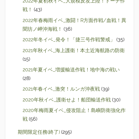
2022年夏初秋イベ_大規模反攻上陸！トーチ作
戦！
(43)
2022年春梅雨イベ_激闘！R方面作戦/血戦！異
聞坊ノ岬沖海戦！
(36)
2022年冬イベ_発令！「捷三号作戦警戒」
(35)
2021年秋イベ_海上護衛！本土近海航路の防衛
(15)
2021年夏イベ_増援輸送作戦！地中海の戦い
(28)
2021年春イベ_激突！ルンガ沖夜戦
(39)
2020年秋イベ_護衛せよ！船団輸送作戦
(30)
2020年梅雨夏イベ_侵攻阻止！島嶼防衛強化作
戦
(56)
期間限定任務(終了)
(295)