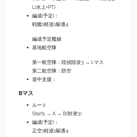
L(水上+PT)
編成(予定)：
戦艦1軽巡1駆逐4
編成予定艦娘
基地航空隊
第一航空隊：陸偵陸攻3 → Lマス
第二航空隊：防空
道中支援：
Bマス
ルート
Start1 → A → B(対潜3)
編成(予定)：
正空1軽巡1駆逐4