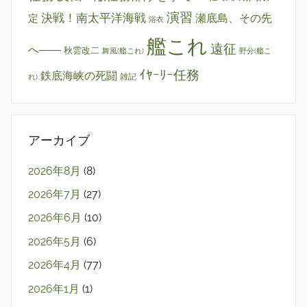
演習
決戦！南太平洋海戦
瀬底島、その先
定
浴衣
艦これ
遠征
へ――
秋雲改二
舞風(艦これ)
野分(艦こ
ｲﾔｰﾘｰ任務
鉄底海峡の死闘
雑記
れ)
アーカイブ
2026年8月
(8)
2026年7月
(27)
2026年6月
(10)
2026年5月
(6)
2026年4月
(77)
2026年1月
(1)