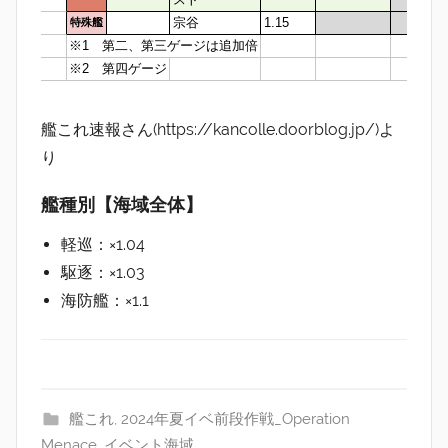
艦これ速報さん(https://kancolle.doorblog.jp/)よ
り
艦種別【海域全体】
軽巡：×1.04
駆逐：×1.03
海防艦：×1.1
艦これ
,
2024年夏イベ前段作戦_Operation
Menace
,
イベント海域