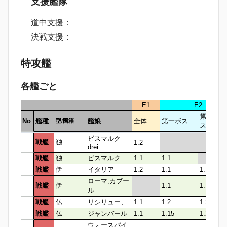
支援艦隊
道中支援：
決戦支援：
特攻艦
各艦ごと