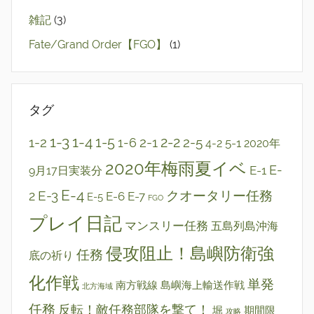
雑記
(3)
Fate/Grand Order【FGO】
(1)
タグ
1-3
1-4
2-2
1-2
1-5
2-1
2-5
1-6
5-1
4-2
2020年
2020年梅雨夏イベ
E-1
E-
9月17日実装分
E-4
E-3
クオータリー任務
2
E-6
E-7
E-5
FGO
プレイ日記
マンスリー任務
五島列島沖海
侵攻阻止！島嶼防衛強
任務
底の祈り
化作戦
単発
南方戦線 島嶼海上輸送作戦
北方海域
任務
反転！敵任務部隊を撃て！
堀
期間限
攻略