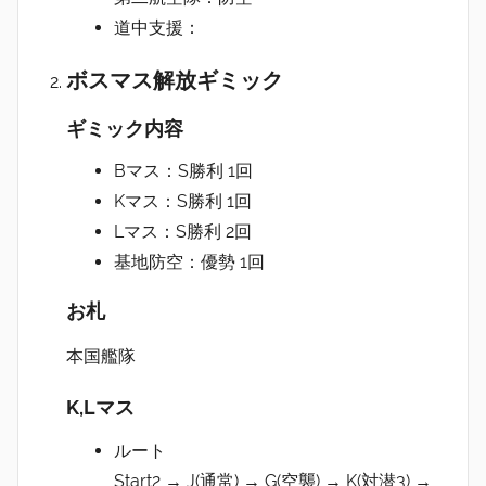
道中支援：
ボスマス解放ギミック
ギミック内容
Bマス：S勝利 1回
Kマス：S勝利 1回
Lマス：S勝利 2回
基地防空：優勢 1回
お札
本国艦隊
K,Lマス
ルート
Start2 → J(通常) → G(空襲) → K(対潜3) →