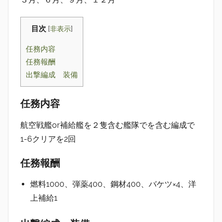
目次
[
非表示
]
任務内容
任務報酬
出撃編成 装備
任務内容
航空戦艦or補給艦を２隻含む艦隊でを含む編成で
1-6クリアを2回
任務報酬
燃料1000、弾薬400、鋼材400、バケツ×4、洋
上補給1