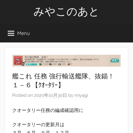
Skip
みやこのあと
to
content
Menu
艦これ 任務 強行輸送艦隊、抜錨！
１－６【ｸｵｰﾀﾘｰ】
Posted on
2020年10月30日
by
miyagi
クオータリー任務の編成確認用に
クオータリーの更新月は
３月、６月、９月、１２月