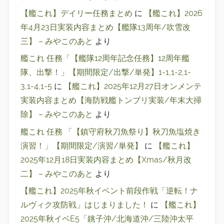
【艦これ】デイリー任務まとめ
に
【艦これ】2026
年4月23日実装内容まとめ【艦隊13周年/吹雪改
三】 – みやこのあと
より
艦これ 任務「【艦隊12周年記念任務】12周年艦
隊、出撃！」【期間限定/出撃/単発】1-1,1-2,1-
3,1-4,1-5
に
【艦これ】2025年12月27日オンメンテ
実装内容まとめ【海防戦艦トンブリ実装/年末大掃
除】 – みやこのあと
より
艦これ 任務 「【鎮守府秋刀魚祭り】秋刀魚塩焼き
演習！」【期間限定/演習/単発】
に
【艦これ】
2025年12月18日実装内容まとめ【Xmas/秋月改
二】 – みやこのあと
より
【艦これ】2025年秋イベント前段作戦「逆転！ナ
ルヴィク攻防戦」はじまりました！
に
【艦これ】
2025年秋イベE5「銚子沖/北海道沖/三陸沖太平