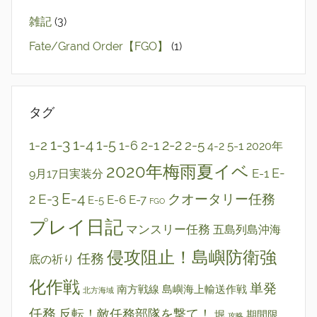
雑記
(3)
Fate/Grand Order【FGO】
(1)
タグ
1-3
1-4
2-2
1-2
1-5
2-1
2-5
1-6
5-1
4-2
2020年
2020年梅雨夏イベ
E-1
E-
9月17日実装分
E-4
E-3
クオータリー任務
2
E-6
E-7
E-5
FGO
プレイ日記
マンスリー任務
五島列島沖海
侵攻阻止！島嶼防衛強
任務
底の祈り
化作戦
単発
南方戦線 島嶼海上輸送作戦
北方海域
任務
反転！敵任務部隊を撃て！
堀
期間限
攻略