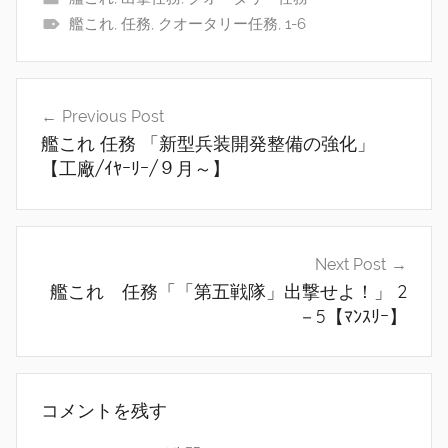
艦これ
,
任務
,
クオータリー任務
,
1-6
投
Previous Post
稿
艦これ 任務 「新型兵装開発整備の強化」
ナ
【工廠/ｲﾔｰﾘｰ/９月～】
ビ
ゲ
Next Post
ー
艦これ 任務「「第五戦隊」出撃せよ！」 2
シ
－5【ﾏﾝｽﾘｰ】
ョ
ン
コメントを残す