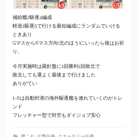
補給艦2駆逐4編成
軽巡1駆逐5で行ける最短編成にランダムでいける
ときあり
GマスからKマス方向(北のほう)にいったら後はお祈
り…
今月実施時は羅針盤に1回勝利1回敗北で
敗北しても運よく最後まで行けました
ありがてい
1-6は自動対潜の海外駆逐艦を連れていくのがトレ
ンド
フレッチャー型で対空もダイジョブ安心
艦これ
,
出撃任務
,
クオータリー任務