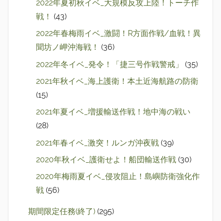
2022年夏初秋イベ_大規模反攻上陸！トーチ作
戦！
(43)
2022年春梅雨イベ_激闘！R方面作戦/血戦！異
聞坊ノ岬沖海戦！
(36)
2022年冬イベ_発令！「捷三号作戦警戒」
(35)
2021年秋イベ_海上護衛！本土近海航路の防衛
(15)
2021年夏イベ_増援輸送作戦！地中海の戦い
(28)
2021年春イベ_激突！ルンガ沖夜戦
(39)
2020年秋イベ_護衛せよ！船団輸送作戦
(30)
2020年梅雨夏イベ_侵攻阻止！島嶼防衛強化作
戦
(56)
期間限定任務(終了)
(295)