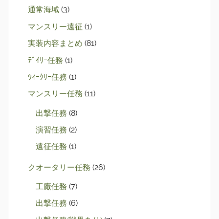
通常海域
(3)
マンスリー遠征
(1)
実装内容まとめ
(81)
ﾃﾞｲﾘｰ任務
(1)
ｳｨｰｸﾘｰ任務
(1)
マンスリー任務
(11)
出撃任務
(8)
演習任務
(2)
遠征任務
(1)
クオータリー任務
(26)
工廠任務
(7)
出撃任務
(6)