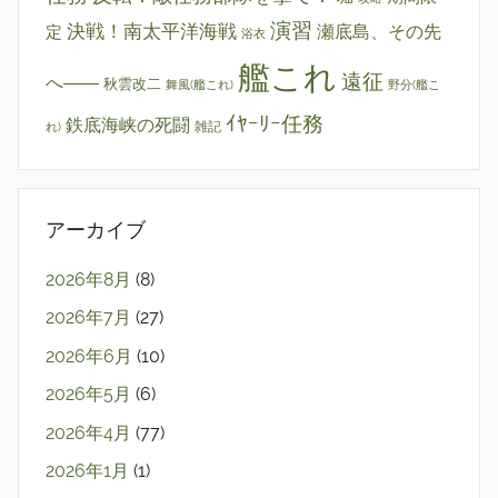
演習
決戦！南太平洋海戦
瀬底島、その先
定
浴衣
艦これ
遠征
へ――
秋雲改二
舞風(艦これ)
野分(艦こ
ｲﾔｰﾘｰ任務
鉄底海峡の死闘
雑記
れ)
アーカイブ
2026年8月
(8)
2026年7月
(27)
2026年6月
(10)
2026年5月
(6)
2026年4月
(77)
2026年1月
(1)