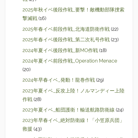
2025年秋イベ後段作戦_要撃！敵機動部隊捜索
撃滅戦
(16)
2025年春イベ前段作戦_北海道防衛作戦
(22)
2025年春イベ後段作戦_第二次礼号作戦
(23)
2024年夏イベ後段作戦_新MO作戦
(18)
2024年夏イベ前段作戦_Operation Menace
(20)
2024年早春イベ_発動！龍巻作戦
(29)
2023年夏イベ_反攻上陸！ノルマンディー上陸
作戦
(28)
2023年夏イベ_船団護衛！輸送航路防衛線
(24)
2023年早春イベ_絶対防衛線！「小笠原兵団」
救援
(43)