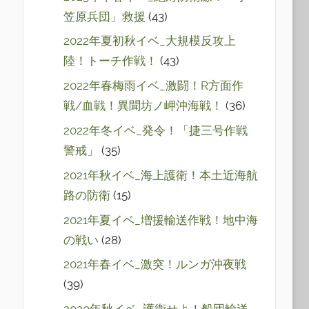
笠原兵団」救援
(43)
2022年夏初秋イベ_大規模反攻上
陸！トーチ作戦！
(43)
2022年春梅雨イベ_激闘！R方面作
戦/血戦！異聞坊ノ岬沖海戦！
(36)
2022年冬イベ_発令！「捷三号作戦
警戒」
(35)
2021年秋イベ_海上護衛！本土近海航
路の防衛
(15)
2021年夏イベ_増援輸送作戦！地中海
の戦い
(28)
2021年春イベ_激突！ルンガ沖夜戦
(39)