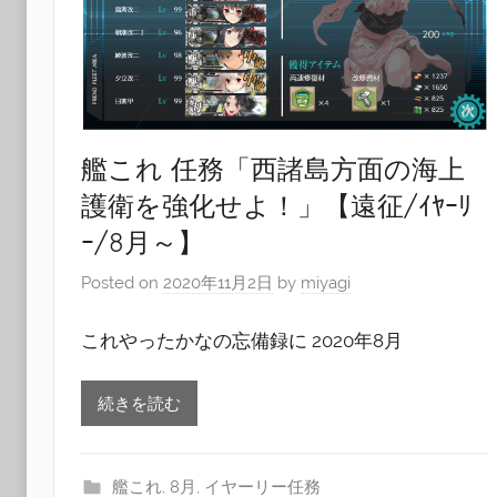
艦これ 任務「西諸島方面の海上
護衛を強化せよ！」【遠征/ｲﾔｰﾘ
ｰ/8月～】
Posted on
2020年11月2日
by
miyagi
これやったかなの忘備録に 2020年8月
続きを読む
艦これ
,
8月
,
イヤーリー任務