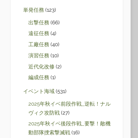
単発任務
(123)
出撃任務
(66)
遠征任務
(4)
工廠任務
(40)
演習任務
(10)
近代化改修
(2)
編成任務
(1)
イベント海域
(531)
2025年秋イベ前段作戦_逆転！ナル
ヴィク攻防戦
(27)
2025年秋イベ後段作戦_要撃！敵機
動部隊捜索撃滅戦
(16)