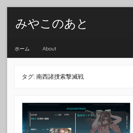
Skip
みやこのあと
to
content
ホーム
About
タグ:
南西諸捜索撃滅戦