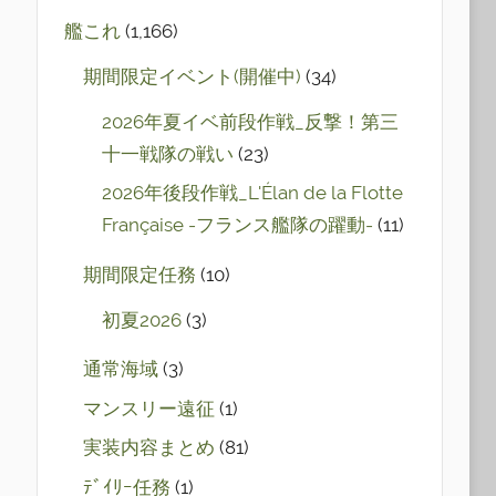
艦これ
(1,166)
期間限定イベント(開催中)
(34)
2026年夏イベ前段作戦_反撃！第三
十一戦隊の戦い
(23)
2026年後段作戦_L'Élan de la Flotte
Française -フランス艦隊の躍動-
(11)
期間限定任務
(10)
初夏2026
(3)
通常海域
(3)
マンスリー遠征
(1)
実装内容まとめ
(81)
ﾃﾞｲﾘｰ任務
(1)