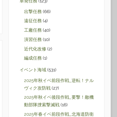
単発任務
(123)
出撃任務
(66)
遠征任務
(4)
工廠任務
(40)
演習任務
(10)
近代化改修
(2)
編成任務
(1)
イベント海域
(531)
2025年秋イベ前段作戦_逆転！ナル
ヴィク攻防戦
(27)
2025年秋イベ後段作戦_要撃！敵機
動部隊捜索撃滅戦
(16)
2025年春イベ前段作戦_北海道防衛