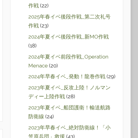
作戦
(22)
2025年春イベ後段作戦_第二次礼号
作戦
(23)
2024年夏イベ後段作戦_新MO作戦
(18)
2024年夏イベ前段作戦_Operation
Menace
(20)
2024年早春イベ_発動！龍巻作戦
(29)
2023年夏イベ_反攻上陸！ノルマン
ディー上陸作戦
(28)
2023年夏イベ_船団護衛！輸送航路
防衛線
(24)
2023年早春イベ_絶対防衛線！「小
笠原兵団」救援
(43)