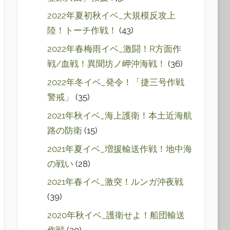
2022年夏初秋イベ_大規模反攻上
陸！トーチ作戦！
(43)
2022年春梅雨イベ_激闘！R方面作
戦/血戦！異聞坊ノ岬沖海戦！
(36)
2022年冬イベ_発令！「捷三号作戦
警戒」
(35)
2021年秋イベ_海上護衛！本土近海航
路の防衛
(15)
2021年夏イベ_増援輸送作戦！地中海
の戦い
(28)
2021年春イベ_激突！ルンガ沖夜戦
(39)
2020年秋イベ_護衛せよ！船団輸送