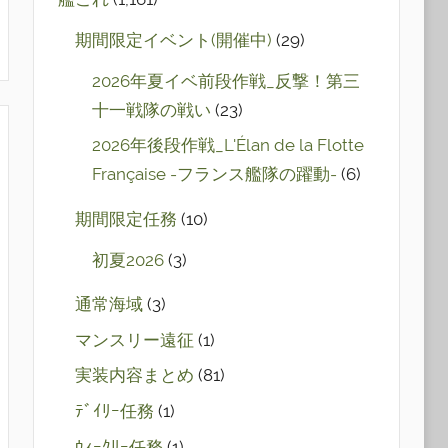
期間限定イベント(開催中)
(29)
2026年夏イベ前段作戦_反撃！第三
十一戦隊の戦い
(23)
2026年後段作戦_L'Élan de la Flotte
Française -フランス艦隊の躍動-
(6)
期間限定任務
(10)
初夏2026
(3)
通常海域
(3)
マンスリー遠征
(1)
実装内容まとめ
(81)
ﾃﾞｲﾘｰ任務
(1)
ｳｨｰｸﾘｰ任務
(1)