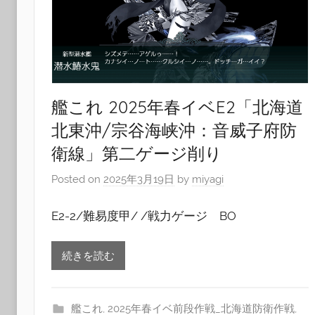
艦これ 2025年春イベE2「北海道
北東沖/宗谷海峡沖：音威子府防
衛線」第二ゲージ削り
Posted on
2025年3月19日
by
miyagi
E2-2/難易度甲/ /戦力ゲージ BO
続きを読む
艦これ
,
2025年春イベ前段作戦_北海道防衛作戦
,