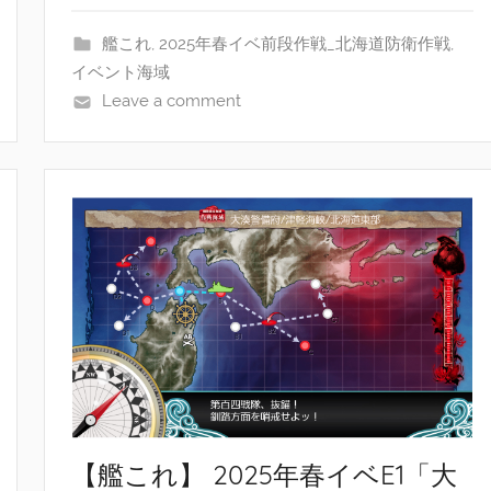
艦これ
,
2025年春イベ前段作戦_北海道防衛作戦
,
イベント海域
Leave a comment
【艦これ】 2025年春イベE1「大