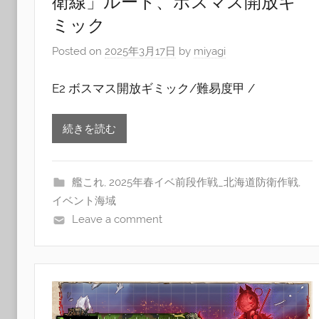
衛線」ルート、ボスマス開放ギ
ミック
Posted on
2025年3月17日
by
miyagi
E2 ボスマス開放ギミック/難易度甲 /
続きを読む
艦これ
,
2025年春イベ前段作戦_北海道防衛作戦
,
イベント海域
Leave a comment