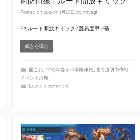
府防衛線」ルート開放ギミック
Posted on
2025年3月16日
by
miyagi
E2 ルート開放ギミック/難易度甲 /基
続きを読む
艦これ
,
2025年春イベ前段作戦_北海道防衛作戦
,
イベント海域
Leave a comment